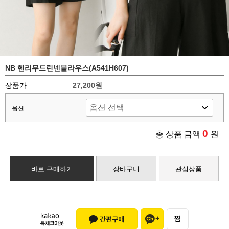
NB 헨리무드린넨블라우스(A541H607)
상품가
27,200원
옵션
0
총 상품 금액
원
바로 구매하기
장바구니
관심상품