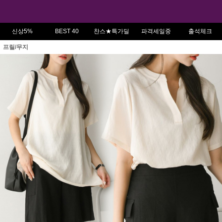
신상5%
BEST 40
찬스★특가딜
파격세일중
출석체크
프릴/무지