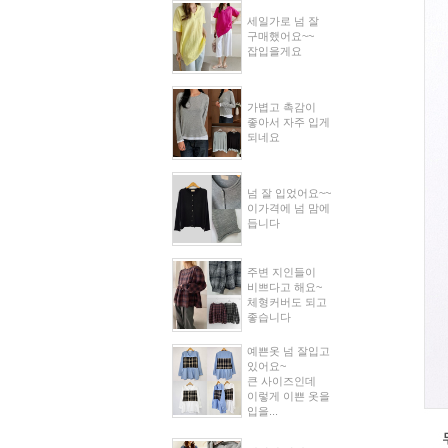
세일가로 넘 잘
구매했어요~~
잡입을게요
가볍고 촉감이
좋아서 자주 입게
되네요
넘 잘 입었어요~~
이가격에 넘 맘에
듭니다
주변 지인들이
비쁘다고 해요~
체형커버도 되고
좋습니다
예쁜옷 넘 잘입고
있어요~
큰 사이즈인데
이렇게 이쁜 옷을
입을...