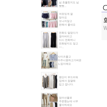
넘 흐물힌지도 넘
빳빳...
여유있게 잘
맞아요
모나지않고
편해서 좋네요
전화도 말없다가
끊어버리고
다시 전화하니
전화받지도 않고
~~...
사이즈좋고
아주시원하고가벼운
느낌이예요
원단이 부드러워
집에서 잠잘때
입고 잡니다.
엄마선물로
주문했는데 너무
좋아하세요