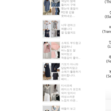
색상이 맘에
들어서 구매
했는데 품질이
8만원 값을
못하네요....
너무 편하고
예쁩니다
잘 입을게요
소재도 부드럽고
깔끔하니
바느질도 잘
되어있고
착용감이 좋아...
기모가 아니라
답답하지않고
소매가 활동하기
편리합니다.
베이...
티셔츠에
레이스가 포인트
되어 있어서
여성스러운
느낌의 라운...
얘들이 보고