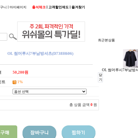
|
|
|
구니
마이페이지
출석체크
고객할인제도
즐겨찾기
최근본상품
OL 썸머루시7부남방셔츠(D738H606)
OL 썸머루시7부남방셔츠
격
50,200원
닫
기
인트
1%
총 상품 금액
0
원