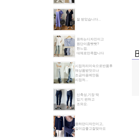
잘 받았습니다...
원하는디자인이고
원단이좀빳빳?
한느낌.
대체로만족합니다
시접처리미숙으로반품후
재상품받앗으나
조금마음에안듬
시접처...
신축성,기장 딱
입기 편하고
조와요.
원하던디자인이고,
길이감좋고잘맞아요