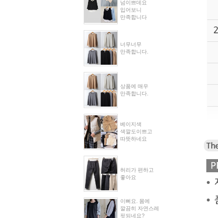
넘이쁘데요
입어보니
만족합니다
너무너무
만족합니다.
상품에 매우
만족합니다.
베이지색
색깔도이쁘고
따뜻하네요
허리가 편하고
좋아요
이뻐요. 몸에
깔끔히 자연스레
핏되네요?