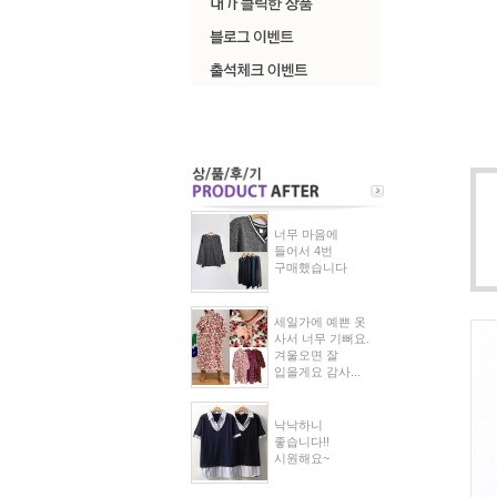
너무 마음에
들어서 4번
구매했습니다
세일가에 예쁜 옷
사서 너무 기뻐요.
겨울오면 잘
입을게요 감사...
낙낙하니
좋습니다!!
시원해요~