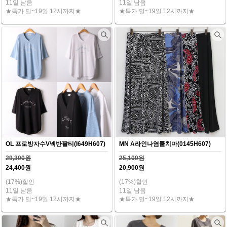
11일 남음
11일 남음
★특가 딜~19일 12시까지★
★특가 딜~19일 12시까지★
OL 프로방자수V넥반팔티(I649H607)
MN A라인나염쿨치마(0145H607)
29,300원
25,100원
24,400원
20,900원
(17%)할인
(17%)할인
11일 남음
11일 남음
★특가 딜~19일 12시까지★
★특가 딜~19일 12시까지★