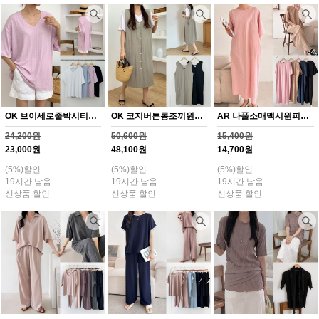
OK 브이세로줄박시티셔츠(Y375H608)
OK 코지버튼롱조끼원피스(Y376H608)
AR 나풀소매맥시원피스(Y377H608)
24,200원
50,600원
15,400원
23,000원
48,100원
14,700원
(5%)할인
(5%)할인
(5%)할인
19시간 남음
19시간 남음
19시간 남음
신상품 할인
신상품 할인
신상품 할인