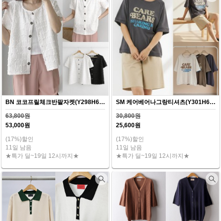
BN 코코프릴체크반팔자켓(Y298H607)
SM 케어베어나그랑티셔츠(Y301H607)
63,800원
30,800원
53,000원
25,600원
(17%)할인
(17%)할인
11일 남음
11일 남음
★특가 딜~19일 12시까지★
★특가 딜~19일 12시까지★