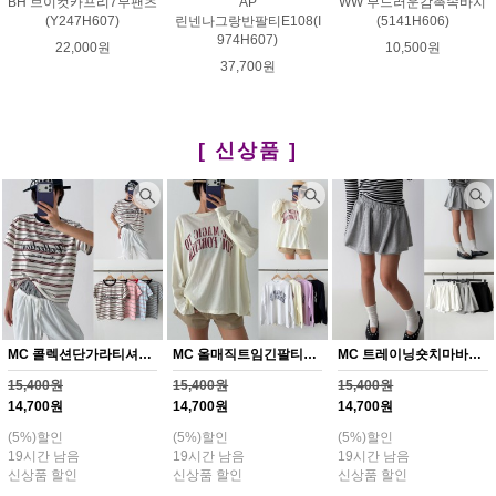
BH 브이컷카프리7부팬츠
AP
WW 부드러운감촉속바지
(Y247H607)
린넨나그랑반팔티E108(I
(5141H606)
974H607)
22,000원
10,500원
37,700원
[ 신상품 ]
MC 콜렉션단가라티셔츠(Y372H608)
MC 올매직트임긴팔티셔츠(Y373H608)
MC 트레이닝숏치마바지(Y374H608)
15,400원
15,400원
15,400원
14,700원
14,700원
14,700원
(5%)할인
(5%)할인
(5%)할인
19시간 남음
19시간 남음
19시간 남음
신상품 할인
신상품 할인
신상품 할인