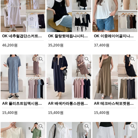
OK 네추럴겹단스커트세트(Y356H608)
OK 찰랑뒷매듭나시티셔츠(Y357H608)
OK 이중레이어골지나시(Y358H608)
46,200원
35,200원
37,400원
AR 플리츠트임맥시원피스(Y359H608)
AR 배색카라통스판원피스(Y360H608)
AR 테크바스락포켓원피스(Y361H608)
15,400원
15,400원
15,400원