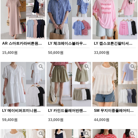
AR 스마트카라버튼원피스(Y370H608)
LY 체크레이스블라우스(Y363H608)
LY 캡스코튼긴팔티셔츠(Y362H608)
15,400원
50,600원
33,000원
LY 메이비퍼프미니원피스(Y364H608)
LY 카인드플레어반팬츠(Y365H608)
SM 무지이중플레어티셔츠(Y366H608)
59,400원
33,000원
44,000원