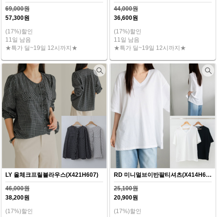
69,000원
44,000원
57,300원
36,600원
(17%)할인
(17%)할인
11일 남음
11일 남음
★특가 딜~19일 12시까지★
★특가 딜~19일 12시까지★
LY 올체크프릴블라우스(X421H607)
RD 미니멀브이반팔티셔츠(X414H607)
46,000원
25,100원
38,200원
20,900원
(17%)할인
(17%)할인