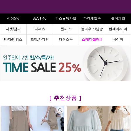
신상5%
BEST 40
찬스★특가딜
파격세일중
출석체크
자켓/점퍼
티셔츠
원피스
블라우스/남방
란제리/이너
바지/레깅스
조끼/가디건
패션소품
스테디셀러!!
베이직
[ 추천상품 ]