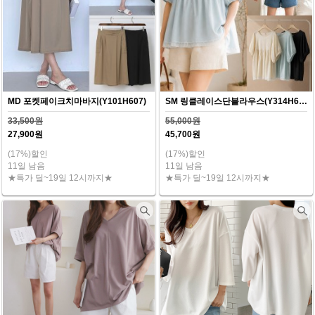
MD 포켓페이크치마바지(Y101H607)
SM 링클레이스단블라우스(Y314H607)
33,500원
55,000원
27,900원
45,700원
(17%)할인
(17%)할인
11일 남음
11일 남음
★특가 딜~19일 12시까지★
★특가 딜~19일 12시까지★