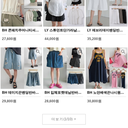
BH 콘패치주머니티셔츠(Y351H608)
LY 스튜던트단가라남방(Y345H608)
LY 에브리데이밴딩반바지(Y346H608)
27,600원
44,000원
35,200원
BH 데미지끈밴딩반바지(Y347H608)
BH 입체포켓데님반바지(Y348H608)
BH 노던배색끈나시원피스(Y349H608)
29,800원
28,600원
30,800원
더보기
(
1
/
10
)
+