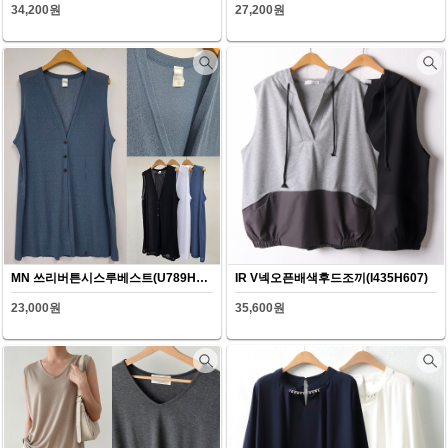
34,200원
27,200원
MN 쓰리버튼시스루베스트(U789H607)
IR V넥오픈배색후드조끼(I435H607)
23,000원
35,600원