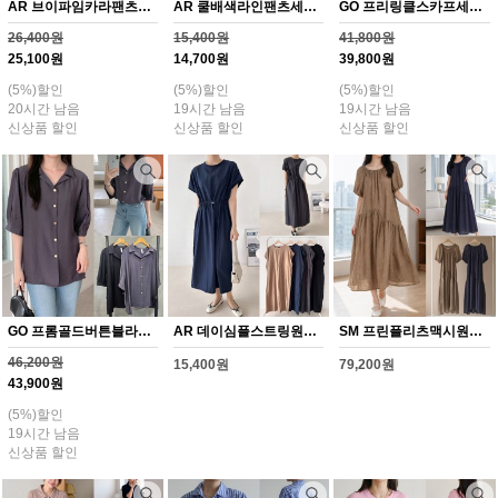
AR 브이파임카라팬츠세트(Y378H608)
AR 쿨배색라인팬츠세트(Y379H608)
GO 프리링클스카프세트(Y380H608)
26,400원
15,400원
41,800원
25,100원
14,700원
39,800원
(5%)할인
(5%)할인
(5%)할인
20시간 남음
19시간 남음
19시간 남음
신상품 할인
신상품 할인
신상품 할인
GO 프롬골드버튼블라우스(Y381H608)
AR 데이심플스트링원피스(Y371H608)
SM 프린플리츠맥시원피스(Y369H608)
46,200원
15,400원
79,200원
43,900원
(5%)할인
19시간 남음
신상품 할인