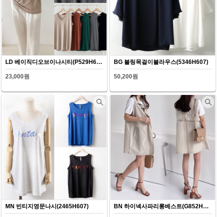
LD 베이직디오브이나시티(P529H607)
BG 블링목걸이블라우스(5346H607)
23,000원
50,200원
MN 빈티지영문나시(2465H607)
BN 하이넥사파리롱베스트(G852H607)