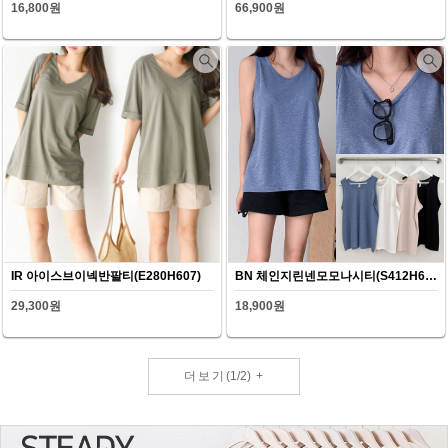
16,800원
66,900원
IR 아이스브이넥반팔티(E280H607)
BN 체인지린넨모모나시티(S412H607)
29,300원
18,900원
더보기
(
1
/
2
)
+