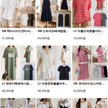
SM 쭈리사이드컷티셔츠(Y367H608)
SM 소피셔츠배색탑원피스(Y368H608)
LY 마름모와펜줄지티셔츠(Y352H608)
37,400원
55,000원
33,000원
LY 썬데이해변박시원피스(Y353H608)
LY 리본핀탁줄블라우스(Y354H608)
OK 유어라이프스커트세트(Y355H608)
48,400원
48,400원
41,800원