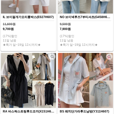
IL 브이절개가오리롱박스(E027H607)
NO 브이넥루즈7부티셔츠(G458H607)
11,600원
9,500원
9,700원
7,900원
(17%)할인
(17%)할인
11일 남음
11일 남음
★특가 딜~19일 12시까지★
★특가 딜~19일 12시까지★
RA 바스락스트링후드조끼(X151H607)
BS 패치단가라후드남방(Y311H607)