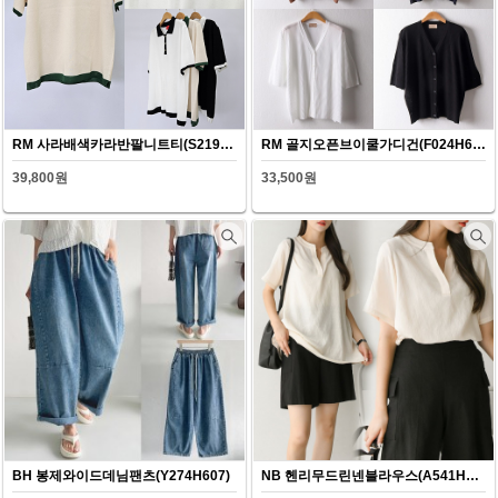
RM 사라배색카라반팔니트티(S219H607)
RM 골지오픈브이쿨가디건(F024H607)
39,800원
33,500원
BH 봉제와이드데님팬츠(Y274H607)
NB 헨리무드린넨블라우스(A541H607)