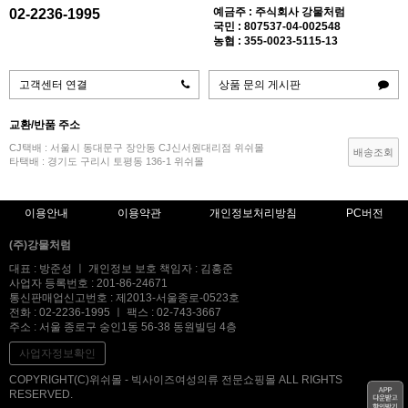
예금주 : 주식회사 강물처럼
02-2236-1995
국민 : 807537-04-002548
농협 : 355-0023-5115-13
고객센터 연결
상품 문의 게시판
교환/반품 주소
CJ택배 : 서울시 동대문구 장안동 CJ신서원대리점 위쉬몰
배송조회
타택배 : 경기도 구리시 토평동 136-1 위쉬몰
이용안내
이용약관
개인정보처리방침
PC버전
(주)강물처럼
대표 : 방준성 ㅣ 개인정보 보호 책임자 : 김홍준
사업자 등록번호 : 201-86-24671
통신판매업신고번호 : 제2013-서울종로-0523호
전화 : 02-2236-1995 ㅣ 팩스 : 02-743-3667
주소 : 서울 종로구 숭인1동 56-38 동원빌딩 4층
사업자정보확인
COPYRIGHT(C)위쉬몰 - 빅사이즈여성의류 전문쇼핑몰 ALL RIGHTS
RESERVED.