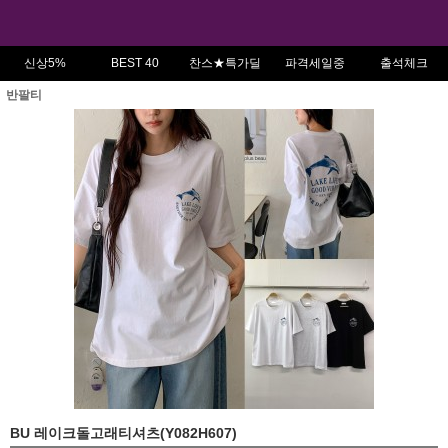
신상5%
BEST 40
찬스★특가딜
파격세일중
출석체크
반팔티
BU 레이크돌고래티셔츠(Y082H607)