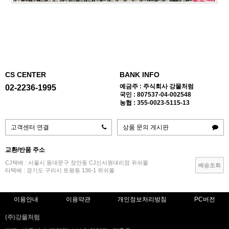
CS CENTER
BANK INFO
예금주 : 주식회사 강물처럼
02-2236-1995
국민 : 807537-04-002548
농협 : 355-0023-5115-13
고객센터 연결
상품 문의 게시판
교환/반품 주소
CJ택배 : 서울시 동대문구 장안동 CJ신서원대리점 위쉬몰
배송조회
타택배 : 경기도 구리시 토평동 136-1 위쉬몰
이용안내
이용약관
개인정보처리방침
PC버전
(주)강물처럼