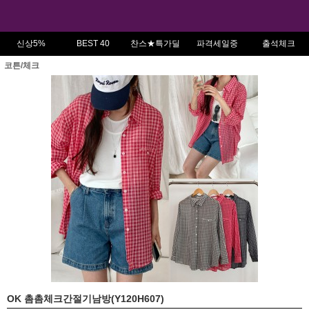
신상5%
BEST 40
찬스★특가딜
파격세일중
출석체크
코튼/체크
OK 촘촘체크간절기남방(Y120H607)