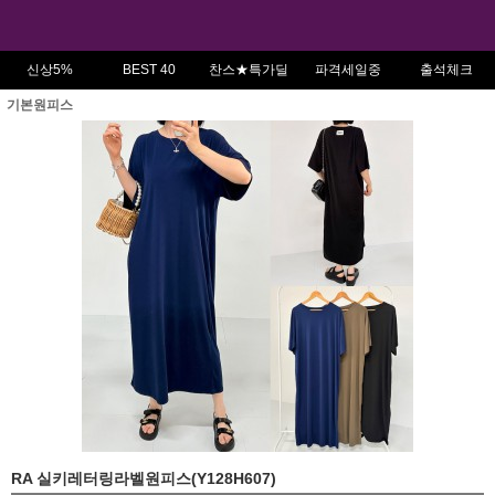
신상5%
BEST 40
찬스★특가딜
파격세일중
출석체크
기본원피스
RA 실키레터링라벨원피스(Y128H607)