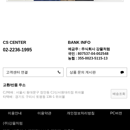
CS CENTER
BANK INFO
예금주 : 주식회사 강물처럼
02-2236-1995
국민 : 807537-04-002548
농협 : 355-0023-5115-13
고객센터 연결
상품 문의 게시판
교환/반품 주소
CJ택배 : 서울시 동대문구 장안동 CJ신서원대리점 위쉬몰
배송조회
타택배 : 경기도 구리시 토평동 136-1 위쉬몰
이용안내
이용약관
개인정보처리방침
PC버전
(주)강물처럼