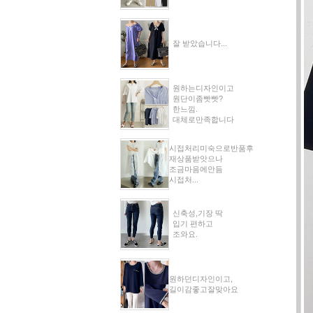
잘 받았습니다...
원하는디자인이고
원단이좀빳빳?
한느낌.
대체로만족합니다
시접처리미숙으로반품후
재상품받앗으나
조금마음에안듬
시접처...
신축성,기장 딱
입기 편하고
조와요.
원하던디자인이고,
길이감좋고잘맞아요