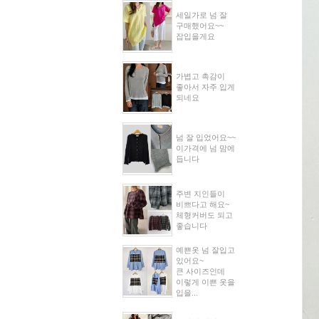
세일가로 넘 잘
구매했어요~~
잡입을게요
가볍고 촉감이
좋아서 자주 입게
되네요
넘 잘 입었어요~~
이가격에 넘 맘에
듭니다
주변 지인들이
비쁘다고 해요~
체형커버도 되고
좋습니다
예쁜옷 넘 잘입고
있어요~
큰 사이즈인데
이렇게 이쁜 옷을
입을...