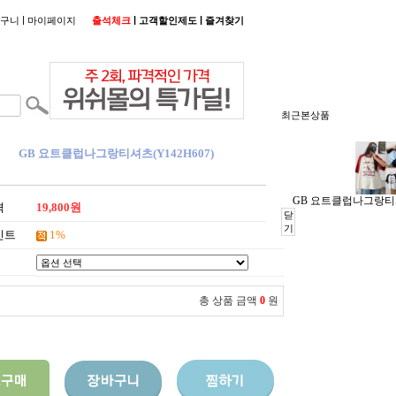
|
|
|
구니
마이페이지
출석체크
고객할인제도
즐겨찾기
최근본상품
GB 요트클럽나그랑티셔츠(Y142H607)
GB 요트클럽나그랑티셔츠
격
19,800원
닫
기
인트
1%
총 상품 금액
0
원