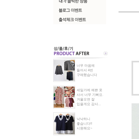
너무 마음에
들어서 4번
구매했습니다
세일가에 예쁜 옷
사서 너무 기뻐요.
겨울오면 잘
입을게요 감사...
낙낙하니
좋습니다!!
시원해요~