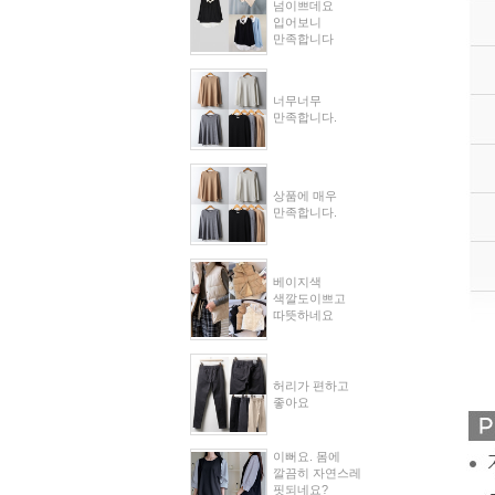
넘이쁘데요
입어보니
만족합니다
너무너무
만족합니다.
상품에 매우
만족합니다.
베이지색
색깔도이쁘고
따뜻하네요
허리가 편하고
좋아요
이뻐요. 몸에
깔끔히 자연스레
핏되네요?