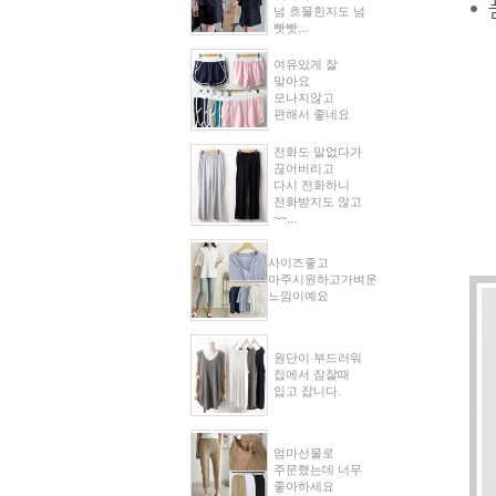
넘 흐물힌지도 넘
빳빳...
여유있게 잘
맞아요
모나지않고
편해서 좋네요
전화도 말없다가
끊어버리고
다시 전화하니
전화받지도 않고
~~...
사이즈좋고
아주시원하고가벼운
느낌이예요
원단이 부드러워
집에서 잠잘때
입고 잡니다.
엄마선물로
주문했는데 너무
좋아하세요