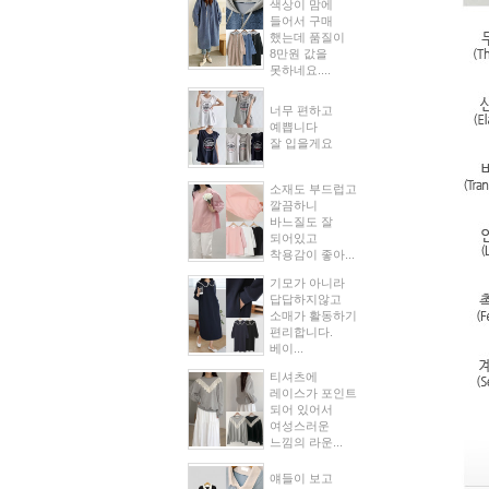
색상이 맘에
들어서 구매
했는데 품질이
8만원 값을
못하네요....
너무 편하고
예쁩니다
잘 입을게요
소재도 부드럽고
깔끔하니
바느질도 잘
되어있고
착용감이 좋아...
기모가 아니라
답답하지않고
소매가 활동하기
편리합니다.
베이...
티셔츠에
레이스가 포인트
되어 있어서
여성스러운
느낌의 라운...
얘들이 보고