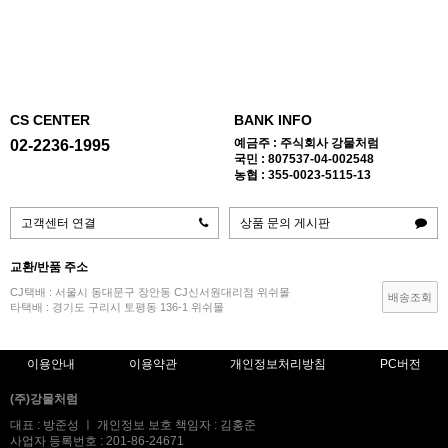
CS CENTER
BANK INFO
예금주 : 주식회사 강물처럼
02-2236-1995
국민 : 807537-04-002548
농협 : 355-0023-5115-13
고객센터 연결
상품 문의 게시판
교환/반품 주소
CJ택배 : 서울시 동대문구 장안동 CJ신서원대리점 위쉬몰
배송조회
타택배 : 경기도 구리시 토평동 136-1 위쉬몰
이용안내
이용약관
개인정보처리방침
PC버전
(주)강물처럼
대표 : 방준성 ㅣ 개인정보 보호 책임자 : 김홍준
사업자 등록번호 : 201-86-24671