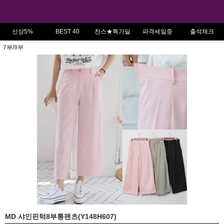
신상5%
BEST 40
찬스★특가딜
파격세일중
출석체크
7부/9부
MD 샤인핀턱8부통팬츠(Y148H607)