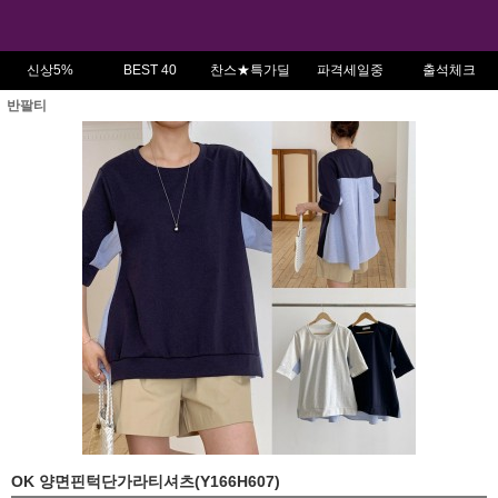
신상5%
BEST 40
찬스★특가딜
파격세일중
출석체크
반팔티
OK 양면핀턱단가라티셔츠(Y166H607)