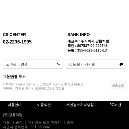
CS CENTER
BANK INFO
예금주 : 주식회사 강물처럼
02-2236-1995
국민 : 807537-04-002548
농협 : 355-0023-5115-13
고객센터 연결
상품 문의 게시판
교환/반품 주소
CJ택배 : 서울시 동대문구 장안동 CJ신서원대리점 위쉬몰
배송조회
타택배 : 경기도 구리시 토평동 136-1 위쉬몰
이용안내
이용약관
개인정보처리방침
PC버전
(주)강물처럼
대표 : 방준성 ㅣ 개인정보 보호 책임자 : 김홍준
사업자 등록번호 : 201-86-24671