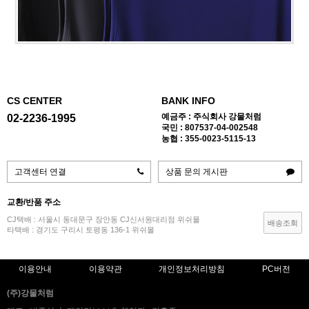
CS CENTER
BANK INFO
예금주 : 주식회사 강물처럼
02-2236-1995
국민 : 807537-04-002548
농협 : 355-0023-5115-13
고객센터 연결
상품 문의 게시판
교환/반품 주소
CJ택배 : 서울시 동대문구 장안동 CJ신서원대리점 위쉬몰
배송조회
타택배 : 경기도 구리시 토평동 136-1 위쉬몰
이용안내
이용약관
개인정보처리방침
PC버전
(주)강물처럼