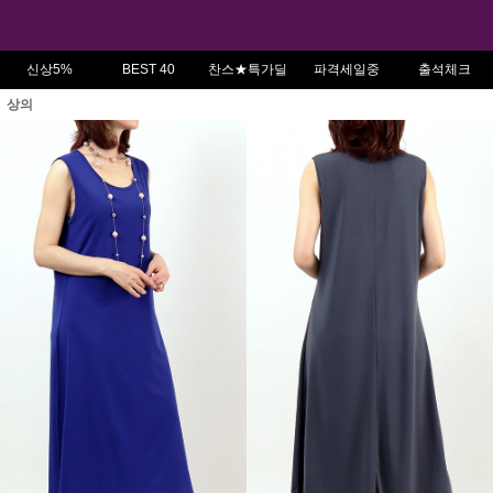
신상5%
BEST 40
찬스★특가딜
파격세일중
출석체크
상의