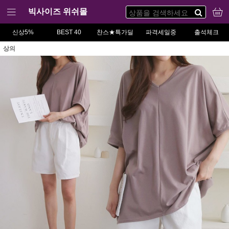
빅사이즈 위쉬몰
신상5%
BEST 40
찬스★특가딜
파격세일중
출석체크
상의