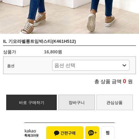
IL 기모라벨롱트임박스티(K461H512)
상품가
16,800원
옵션
0
총 상품 금액
원
바로 구매하기
장바구니
관심상품