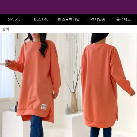
신상5%
BEST 40
찬스★특가딜
파격세일중
출석체크
상의