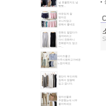
넘 흐물힌지도 넘
빳빳...
여유있게 잘
맞아요
모나지않고
편해서 좋네요
전화도 말없다가
끊어버리고
다시 전화하니
전화받지도 않고
~~...
사이즈좋고
아주시원하고가벼운
느낌이예요
원단이 부드러워
집에서 잠잘때
입고 잡니다.
엄마선물로
주문했는데 너무
좋아하세요