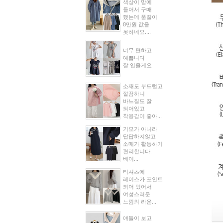
색상이 맘에
들어서 구매
했는데 품질이
8만원 값을
못하네요....
너무 편하고
예쁩니다
잘 입을게요
소재도 부드럽고
깔끔하니
바느질도 잘
되어있고
착용감이 좋아...
기모가 아니라
답답하지않고
소매가 활동하기
편리합니다.
베이...
티셔츠에
레이스가 포인트
되어 있어서
여성스러운
느낌의 라운...
얘들이 보고