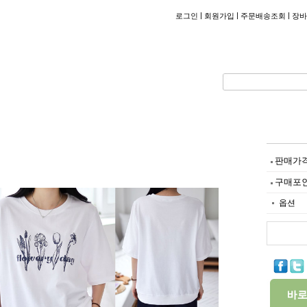
|
|
|
로그인
회원가입
주문배송조회
장바
판매가
구매포
옵션