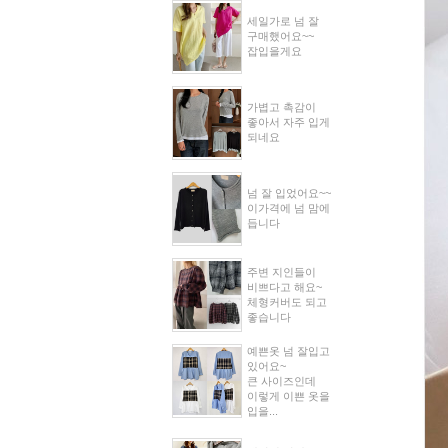
세일가로 넘 잘
구매했어요~~
잡입을게요
가볍고 촉감이
좋아서 자주 입게
되네요
넘 잘 입었어요~~
이가격에 넘 맘에
듭니다
주변 지인들이
비쁘다고 해요~
체형커버도 되고
좋습니다
예쁜옷 넘 잘입고
있어요~
큰 사이즈인데
이렇게 이쁜 옷을
입을...