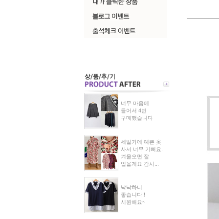
너무 마음에
들어서 4번
구매했습니다
세일가에 예쁜 옷
사서 너무 기뻐요.
겨울오면 잘
입을게요 감사...
낙낙하니
좋습니다!!
시원해요~