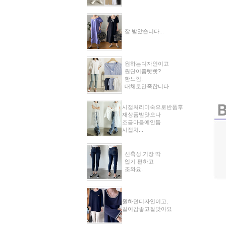
잘 받았습니다...
원하는디자인이고
원단이좀빳빳?
한느낌.
대체로만족합니다
시접처리미숙으로반품후
재상품받앗으나
조금마음에안듬
시접처...
신축성,기장 딱
입기 편하고
조와요.
원하던디자인이고,
길이감좋고잘맞아요