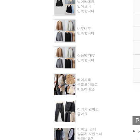
넘이쁘데요
입어보니
만족합니다
너무너무
만족합니다.
상품에 매우
만족합니다.
베이지색
색깔도이쁘고
따뜻하네요
허리가 편하고
좋아요
이뻐요. 몸에
깔끔히 자연스레
핏되네요?