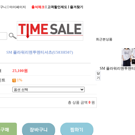
|
|
|
구니
마이페이지
출석체크
고객할인제도
즐겨찾기
최근본상품
SM 플라워리맨투맨티셔츠(U583H507)
SM 플라워리맨투맨티셔츠
격
25,100원
닫
기
인트
1%
총 상품 금액
0
원