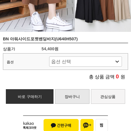
BN 아워사이드포켓밴딩바지(U640H507)
상품가
54,400원
옵션
0
총 상품 금액
원
바로 구매하기
장바구니
관심상품