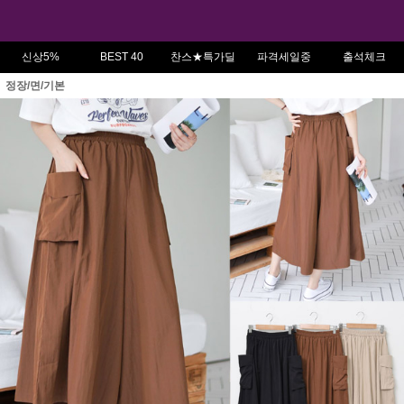
신상5%
BEST 40
찬스★특가딜
파격세일중
출석체크
정장/면/기본