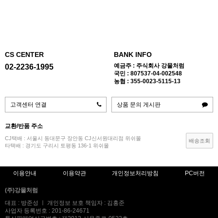
CS CENTER
BANK INFO
예금주 : 주식회사 강물처럼
02-2236-1995
국민 : 807537-04-002548
농협 : 355-0023-5115-13
고객센터 연결
상품 문의 게시판
교환/반품 주소
CJ택배 : 서울시 동대문구 장안동 CJ신서원대리점 위쉬몰
배송조회
타택배 : 경기도 구리시 토평동 136-1 위쉬몰
이용안내
이용약관
개인정보처리방침
PC버전
(주)강물처럼
대표 : 방준성 ㅣ 개인정보 보호 책임자 : 김홍준
사업자 등록번호 : 201-86-24671