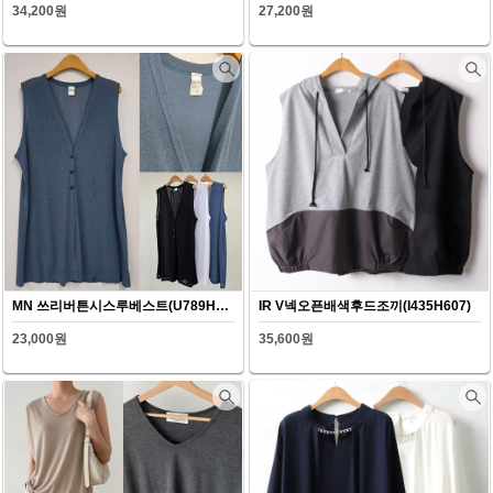
34,200원
27,200원
MN 쓰리버튼시스루베스트(U789H607)
IR V넥오픈배색후드조끼(I435H607)
23,000원
35,600원