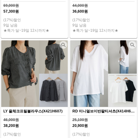
69,000원
44,000원
57,300원
36,600원
(17%)할인
(17%)할인
9일 남음
9일 남음
★특가 딜~19일 12시까지★
★특가 딜~19일 12시까지★
LY 올체크프릴블라우스(X421H607)
RD 미니멀브이반팔티셔츠(X414H607)
46,000원
25,100원
38,200원
20,900원
(17%)할인
(17%)할인