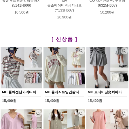
WW 부드러운감촉속바지
MA
CO 자개반오픈7부남방
(5141H606)
곱슬베이비박시티셔츠
(6325H607)
(Y133H607)
10,500원
50,200원
20,900원
[ 신상품 ]
MC 콜렉션단가라티셔츠(Y372H608)
MC 올매직트임긴팔티셔츠(Y373H608)
MC 트레이닝숏치마바지(Y374H608)
15,400원
15,400원
15,400원