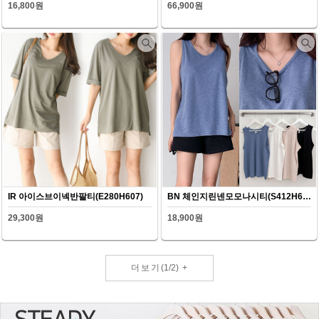
16,800원
66,900원
IR 아이스브이넥반팔티(E280H607)
BN 체인지린넨모모나시티(S412H607)
29,300원
18,900원
더보기
(
1
/
2
)
+