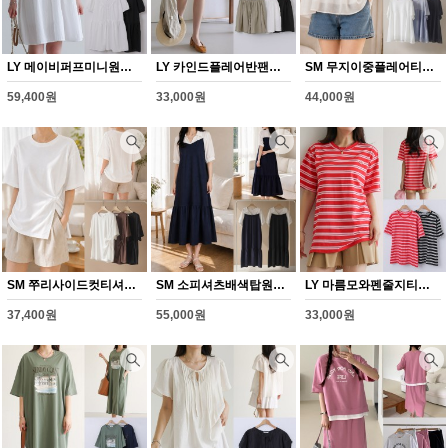
LY 메이비퍼프미니원피스(Y364H608)
LY 카인드플레어반팬츠(Y365H608)
SM 무지이중플레어티셔츠(Y366H608)
59,400원
33,000원
44,000원
SM 쭈리사이드컷티셔츠(Y367H608)
SM 소피셔츠배색탑원피스(Y368H608)
LY 마름모와펜줄지티셔츠(Y352H608)
37,400원
55,000원
33,000원