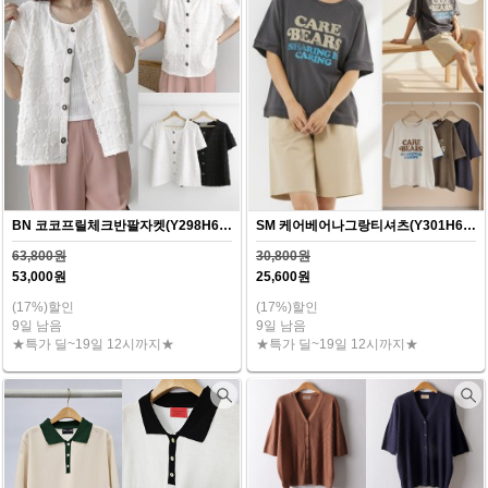
BN 코코프릴체크반팔자켓(Y298H607)
SM 케어베어나그랑티셔츠(Y301H607)
63,800원
30,800원
53,000원
25,600원
(17%)할인
(17%)할인
9일 남음
9일 남음
★특가 딜~19일 12시까지★
★특가 딜~19일 12시까지★