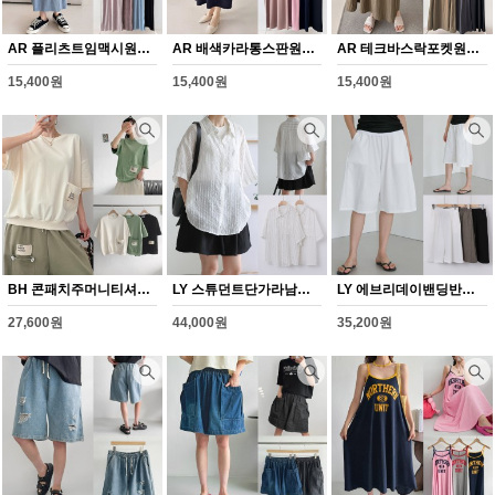
AR 플리츠트임맥시원피스(Y359H608)
AR 배색카라통스판원피스(Y360H608)
AR 테크바스락포켓원피스(Y361H608)
15,400원
15,400원
15,400원
BH 콘패치주머니티셔츠(Y351H608)
LY 스튜던트단가라남방(Y345H608)
LY 에브리데이밴딩반바지(Y346H608)
27,600원
44,000원
35,200원