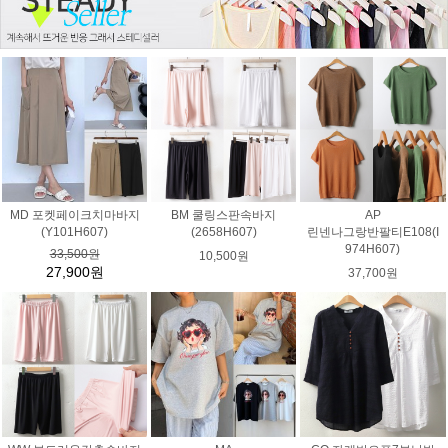
MD 포켓페이크치마바지
BM 쿨링스판속바지
AP
(Y101H607)
(2658H607)
린넨나그랑반팔티E108(I
974H607)
33,500원
10,500원
27,900원
37,700원