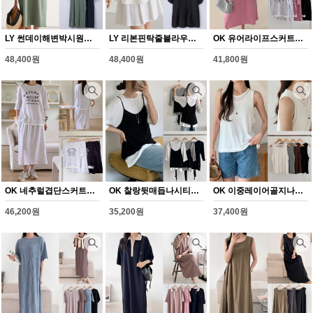
LY 썬데이해변박시원피스(Y353H608)
LY 리본핀탁줄블라우스(Y354H608)
OK 유어라이프스커트세트(Y355H608)
48,400원
48,400원
41,800원
OK 네추럴겹단스커트세트(Y356H608)
OK 찰랑뒷매듭나시티셔츠(Y357H608)
OK 이중레이어골지나시(Y358H608)
46,200원
35,200원
37,400원