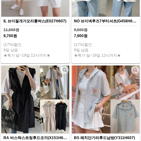
IL 브이절개가오리롱박스(E027H607)
NO 브이넥루즈7부티셔츠(G458H607)
11,600원
9,500원
9,700원
7,900원
(17%)할인
(17%)할인
9일 남음
9일 남음
★특가 딜~19일 12시까지★
★특가 딜~19일 12시까지★
RA 바스락스트링후드조끼(X151H607)
BS 패치단가라후드남방(Y311H607)