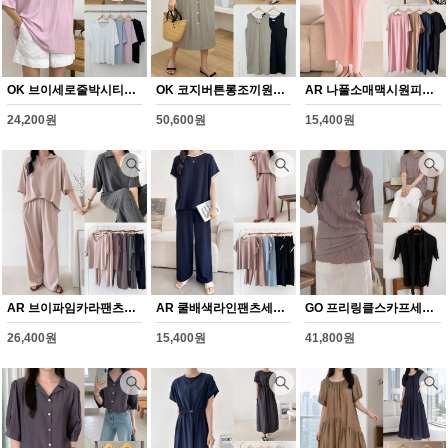
OK 브이세로줄박시티셔츠(Y375H608)
OK 코지버튼롱조끼원피스(Y376H608)
AR 나풀소매맥시원피스(Y377H608)
24,200원
50,600원
15,400원
AR 브이파임카라팬츠세트(Y378H608)
AR 쿨배색라인팬츠세트(Y379H608)
GO 프리링클스카프세트(Y380H608)
26,400원
15,400원
41,800원