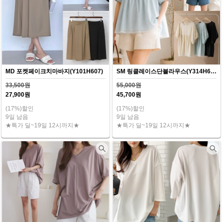
MD 포켓페이크치마바지(Y101H607)
SM 링클레이스단블라우스(Y314H607)
33,500원
55,000원
27,900원
45,700원
(17%)할인
(17%)할인
9일 남음
9일 남음
★특가 딜~19일 12시까지★
★특가 딜~19일 12시까지★