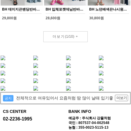
BH 데미지끈밴딩반바지(Y347H608)
BH 입체포켓데님반바지(Y348H608)
BH 노던배색끈나시원피스(Y349H608)
29,800원
28,600원
30,800원
더보기
(
1
/
10
)
+
전체적으로 여유있어서 요즘처럼 땀 많이 날때 입기좋
더보기
공지
CS CENTER
BANK INFO
예금주 : 주식회사 강물처럼
02-2236-1995
국민 : 807537-04-002548
농협 : 355-0023-5115-13