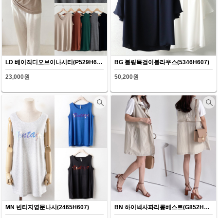
LD 베이직디오브이나시티(P529H607)
BG 블링목걸이블라우스(5346H607)
23,000원
50,200원
MN 빈티지영문나시(2465H607)
BN 하이넥사파리롱베스트(G852H607)