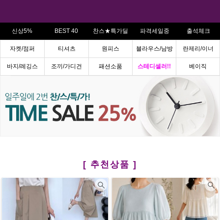
신상5%
BEST 40
찬스★특가딜
파격세일중
출석체크
자켓/점퍼
티셔츠
원피스
블라우스/남방
란제리/이너
바지/레깅스
조끼/가디건
패션소품
스테디셀러!!
베이직
[ 추천상품 ]