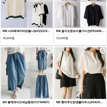
RM 사라배색카라반팔니트티(S219H607)
RM 골지오픈브이쿨가디건(F024H607)
39,800원
33,500원
BH 봉제와이드데님팬츠(Y274H607)
NB 헨리무드린넨블라우스(A541H607)