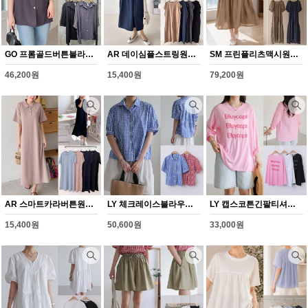
GO 프롬골드버튼블라우스(Y381H608)
AR 데이심플스트링원피스(Y371H608)
SM 프린플리츠맥시원피스(Y369H608)
46,200원
15,400원
79,200원
AR 스마트카라버튼원피스(Y370H608)
LY 체크레이스블라우스(Y363H608)
LY 캡스코튼긴팔티셔츠(Y362H608)
15,400원
50,600원
33,000원