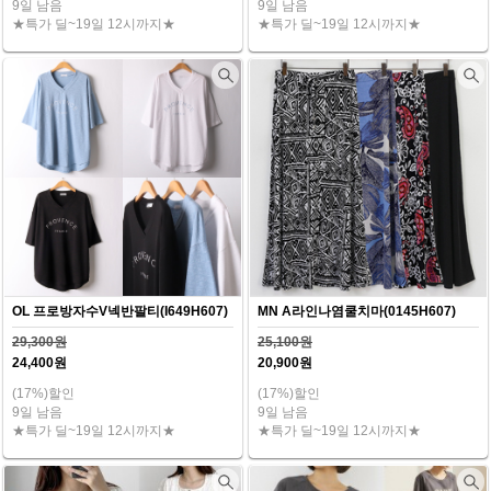
9일 남음
9일 남음
★특가 딜~19일 12시까지★
★특가 딜~19일 12시까지★
OL 프로방자수V넥반팔티(I649H607)
MN A라인나염쿨치마(0145H607)
29,300원
25,100원
24,400원
20,900원
(17%)할인
(17%)할인
9일 남음
9일 남음
★특가 딜~19일 12시까지★
★특가 딜~19일 12시까지★