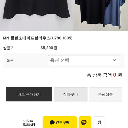
MN 롤린소매퍼프블라우스(U790H605)
상품가
35,200원
옵션
0
총 상품 금액
원
바로 구매하기
장바구니
관심상품