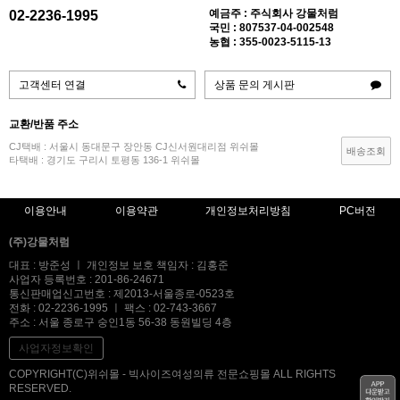
예금주 : 주식회사 강물처럼
02-2236-1995
국민 : 807537-04-002548
농협 : 355-0023-5115-13
고객센터 연결
상품 문의 게시판
교환/반품 주소
CJ택배 : 서울시 동대문구 장안동 CJ신서원대리점 위쉬몰
배송조회
타택배 : 경기도 구리시 토평동 136-1 위쉬몰
이용안내
이용약관
개인정보처리방침
PC버전
(주)강물처럼
대표 : 방준성 ㅣ 개인정보 보호 책임자 : 김홍준
사업자 등록번호 : 201-86-24671
통신판매업신고번호 : 제2013-서울종로-0523호
전화 : 02-2236-1995 ㅣ 팩스 : 02-743-3667
주소 : 서울 종로구 숭인1동 56-38 동원빌딩 4층
사업자정보확인
COPYRIGHT(C)위쉬몰 - 빅사이즈여성의류 전문쇼핑몰 ALL RIGHTS
RESERVED.