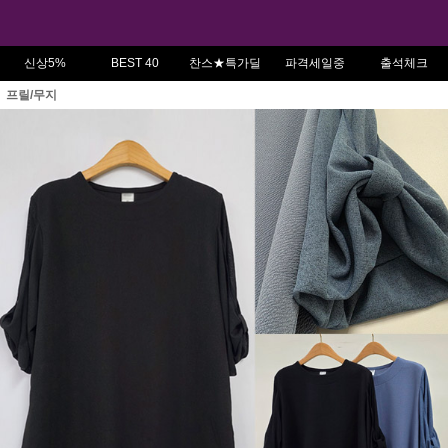
신상5%
BEST 40
찬스★특가딜
파격세일중
출석체크
프릴/무지