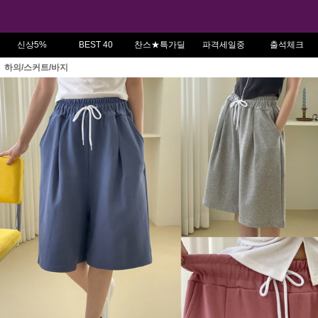
신상5%
BEST 40
찬스★특가딜
파격세일중
출석체크
하의/스커트/바지