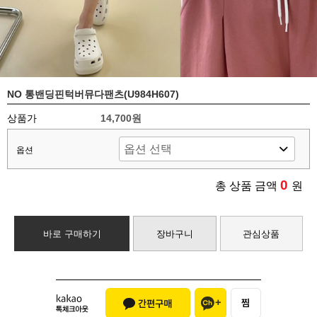
NO 통밴딩핀턱버뮤다팬츠(U984H607)
상품가
14,700원
옵션
0
총 상품 금액
원
바로 구매하기
장바구니
관심상품