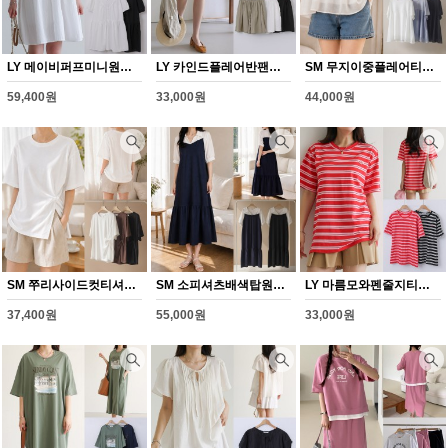
LY 메이비퍼프미니원피스(Y364H608)
LY 카인드플레어반팬츠(Y365H608)
SM 무지이중플레어티셔츠(Y366H608)
59,400원
33,000원
44,000원
SM 쭈리사이드컷티셔츠(Y367H608)
SM 소피셔츠배색탑원피스(Y368H608)
LY 마름모와펜줄지티셔츠(Y352H608)
37,400원
55,000원
33,000원