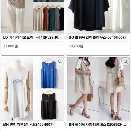
LD 베이직디오브이나시티(P529H607)
BG 블링목걸이블라우스(5346H607)
23,000원
50,200원
MN 빈티지영문나시(2465H607)
BN 하이넥사파리롱베스트(G852H607)