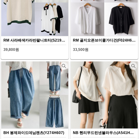
RM 사라배색카라반팔니트티(S219H607)
RM 골지오픈브이쿨가디건(F024H607)
39,800원
33,500원
BH 봉제와이드데님팬츠(Y274H607)
NB 헨리무드린넨블라우스(A541H607)