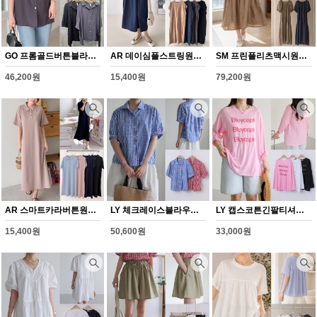
GO 프롬골드버튼블라우스(Y381H608)
AR 데이심플스트링원피스(Y371H608)
SM 프린플리츠맥시원피스(Y369H608)
46,200원
15,400원
79,200원
AR 스마트카라버튼원피스(Y370H608)
LY 체크레이스블라우스(Y363H608)
LY 캡스코튼긴팔티셔츠(Y362H608)
15,400원
50,600원
33,000원