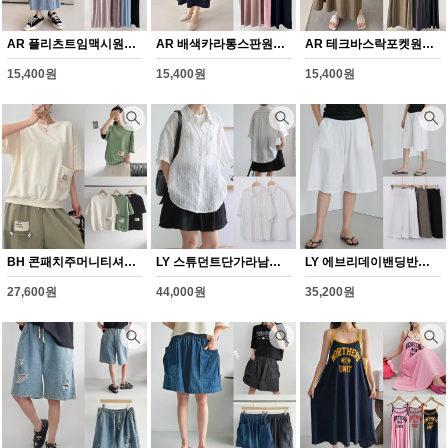
AR 플리츠트임맥시원피스(Y359H608)
AR 배색카라통스판원피스(Y360H608)
AR 테크바스락포켓원피스(Y361H608)
15,400원
15,400원
15,400원
BH 콘패치주머니티셔츠(Y351H608)
LY 스튜던트단가라남방(Y345H608)
LY 에브리데이밴딩반바지(Y346H608)
27,600원
44,000원
35,200원