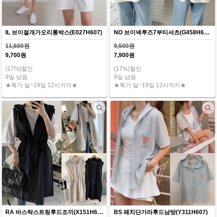
IL 브이절개가오리롱박스(E027H607)
NO 브이넥루즈7부티셔츠(G458H607)
11,600원
9,500원
9,700원
7,900원
(17%)할인
(17%)할인
9일 남음
9일 남음
★특가 딜~19일 12시까지★
★특가 딜~19일 12시까지★
RA 바스락스트링후드조끼(X151H607)
BS 패치단가라후드남방(Y311H607)