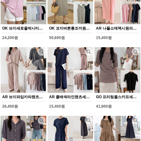
OK 브이세로줄박시티셔츠(Y375H608)
OK 코지버튼롱조끼원피스(Y376H608)
AR 나풀소매맥시원피스(Y377H608)
24,200원
50,600원
15,400원
AR 브이파임카라팬츠세트(Y378H608)
AR 쿨배색라인팬츠세트(Y379H608)
GO 프리링클스카프세트(Y380H608)
26,400원
15,400원
41,800원