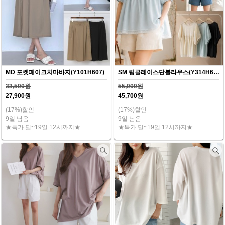
MD 포켓페이크치마바지(Y101H607)
SM 링클레이스단블라우스(Y314H607)
33,500원
55,000원
27,900원
45,700원
(17%)할인
(17%)할인
9일 남음
9일 남음
★특가 딜~19일 12시까지★
★특가 딜~19일 12시까지★