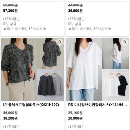
69,000원
44,000원
57,300원
36,600원
(17%)할인
(17%)할인
9일 남음
9일 남음
★특가 딜~19일 12시까지★
★특가 딜~19일 12시까지★
LY 올체크프릴블라우스(X421H607)
RD 미니멀브이반팔티셔츠(X414H607)
46,000원
25,100원
38,200원
20,900원
(17%)할인
(17%)할인