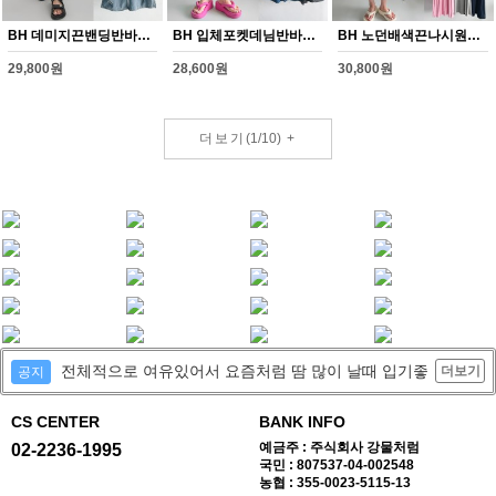
BH 데미지끈밴딩반바지(Y347H608)
BH 입체포켓데님반바지(Y348H608)
BH 노던배색끈나시원피스(Y349H608)
29,800원
28,600원
30,800원
더보기
(
1
/
10
)
+
전체적으로 여유있어서 요즘처럼 땀 많이 날때 입기좋
더보기
공지
CS CENTER
BANK INFO
예금주 : 주식회사 강물처럼
02-2236-1995
국민 : 807537-04-002548
농협 : 355-0023-5115-13