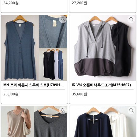
34,200원
27,200원
MN 쓰리버튼시스루베스트(U789H607)
IR V넥오픈배색후드조끼(I435H607)
23,000원
35,600원