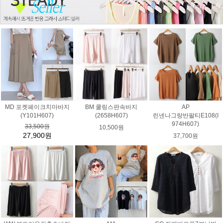
MD 포켓페이크치마바지
BM 쿨링스판속바지
AP
(Y101H607)
(2658H607)
린넨나그랑반팔티E108(I
974H607)
33,500원
10,500원
27,900원
37,700원