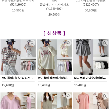
WW 부드러운감촉속바지
MA
CO 자개반오픈7부남방
(5141H606)
곱슬베이비박시티셔츠
(6325H607)
(Y133H607)
10,500원
50,200원
20,900원
[ 신상품 ]
MC 콜렉션단가라티셔츠(Y372H608)
MC 올매직트임긴팔티셔츠(Y373H608)
MC 트레이닝숏치마바지(Y374H608)
15,400원
15,400원
15,400원