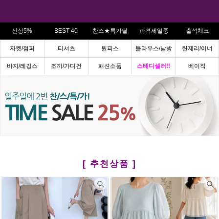
신상5%
BEST 40
찬스★특가딜
파격세일중
출석체크
자켓/점퍼
티셔츠
원피스
블라우스/남방
란제리/이너
바지/레깅스
조끼/가디건
패션소품
스테디셀러!!
베이직
[ 추천상품 ]