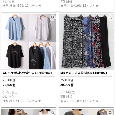
9일 남음
9일 남음
★특가 딜~19일 12시까지★
★특가 딜~19일 12시까지★
OL 프로방자수V넥반팔티(I649H607)
MN A라인나염쿨치마(0145H607)
29,300원
25,100원
24,400원
20,900원
(17%)할인
(17%)할인
9일 남음
9일 남음
★특가 딜~19일 12시까지★
★특가 딜~19일 12시까지★