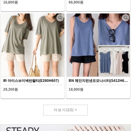
16,800원
66,900원
IR 아이스브이넥반팔티(E280H607)
BN 체인지린넨모모나시티(S412H607)
29,300원
18,900원
더보기
(
1
/
2
)
+