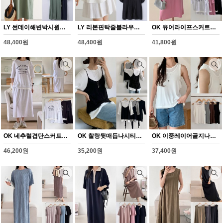
LY 썬데이해변박시원피스(Y353H608)
LY 리본핀탁줄블라우스(Y354H608)
OK 유어라이프스커트세트(Y355H608)
48,400원
48,400원
41,800원
OK 네추럴겹단스커트세트(Y356H608)
OK 찰랑뒷매듭나시티셔츠(Y357H608)
OK 이중레이어골지나시(Y358H608)
46,200원
35,200원
37,400원