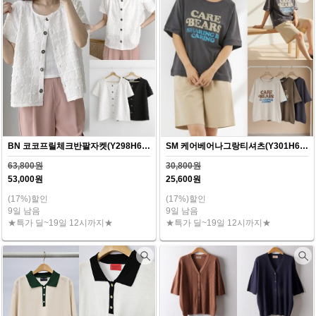
BN 코코프릴체크반팔자켓(Y298H607)
SM 케어베어나그랑티셔츠(Y301H607)
63,800원
30,800원
53,000원
25,600원
(17%)할인
(17%)할인
9일 남음
9일 남음
★특가 딜~19일 12시까지★
★특가 딜~19일 12시까지★