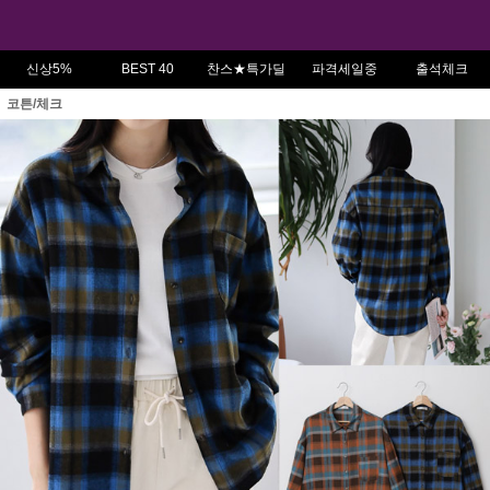
신상5%
BEST 40
찬스★특가딜
파격세일중
출석체크
코튼/체크