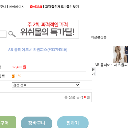
|
|
|
구니
마이페이지
출석체크
고객할인제도
즐겨찾기
최근본상품
AR 롱티어드셔츠원피스(V537H510)
AR 롱티어드셔츠원피스(
격
37,400원
닫
기
인트
1%
총 상품 금액
0
원