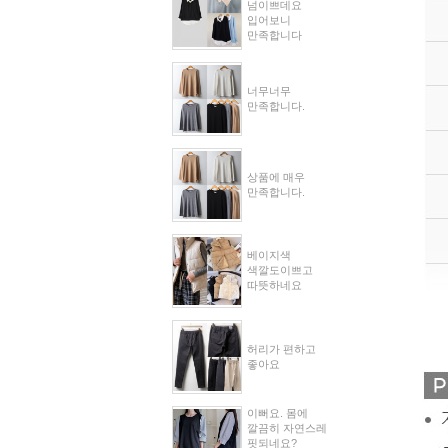
넘이쁘데요
입어보니
만족합니다
너무너무
만족합니다.
상품에 매우
만족합니다.
베이지색
색깔도이쁘고
따뜻하네요
허리가 편하고
좋아요
이뻐요. 몸에
깔끔히 자연스레
핏되네요?