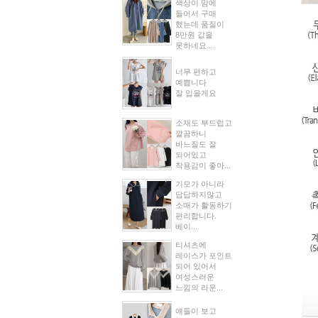
색상이 맘에
들어서 구매
했는데 품질이
8만원 값을
못하네요....
너무 편하고
예쁩니다
잘 입을게요
소재도 부드럽고
깔끔하니
바느질도 잘
되어있고
착용감이 좋아...
기모가 아니라
답답하지않고
소매가 활동하기
편리합니다.
베이...
티셔츠에
레이스가 포인트
되어 있어서
여성스러운
느낌의 라운...
얘들이 보고