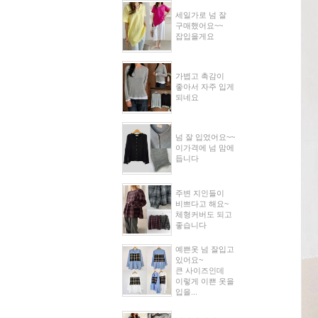
세일가로 넘 잘
구매했어요~~
잡입을게요
가볍고 촉감이
좋아서 자주 입게
되네요
넘 잘 입었어요~~
이가격에 넘 맘에
듭니다
주변 지인들이
비쁘다고 해요~
체형커버도 되고
좋습니다
예쁜옷 넘 잘입고
있어요~
큰 사이즈인데
이렇게 이쁜 옷을
입을...