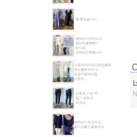
잘 받았습니다...
원하는디자인이고
원단이좀빳빳?
한느낌.
대체로만족합니다
시접처리미숙으로반품후
재상품받앗으나
조금마음에안듬
시접처...
신축성,기장 딱
입기 편하고
조와요.
원하던디자인이고,
길이감좋고잘맞아요