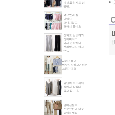
넘 흐물힌지도 넘
빳빳...
여유있게 잘
맞아요
모나지않고
편해서 좋네요
전화도 말없다가
끊어버리고
다시 전화하니
전화받지도 않고
~~...
사이즈좋고
아주시원하고가벼운
느낌이예요
원단이 부드러워
집에서 잠잘때
입고 잡니다.
엄마선물로
주문했는데 너무
좋아하세요