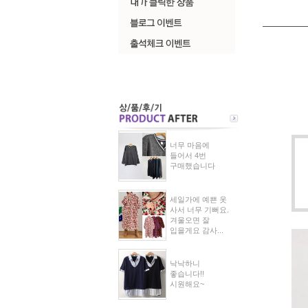
너무 마음에
들어서 4번
구매했습니다
세일가에 예쁜 옷
사서 너무 기뻐요.
겨울오면 잘
입을게요 감사...
낙낙하니
좋습니다!!
시원해요~