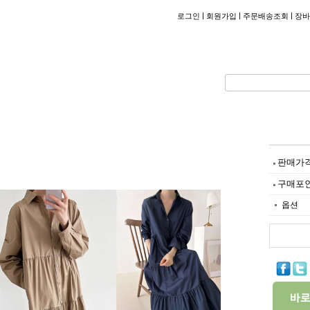
|
|
|
로그인
회원가입
주문배송조회
장바
판매가
구매포
옵션