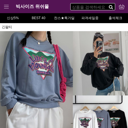
빅사이즈 위쉬몰
신상5%
BEST 40
찬스★특가딜
파격세일중
출석체크
긴팔티