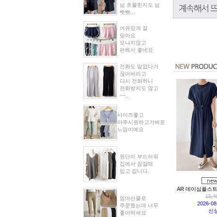
넘 흐물힌지도 넘
빳빳...
여유있게 잘
맞아요
모나지않고
편해서 좋네요
전화도 말없다가
끊어버리고
다시 전화하니
전화받지도 않고
~~...
사이즈좋고
아주시원하고가벼운
느낌이예요
원단이 부드러워
집에서 잠잘때
입고 잡니다.
AR 데이심플스트링
15,4
엄마선물로
2026-0
주문했는데 너무
신
좋아하세요