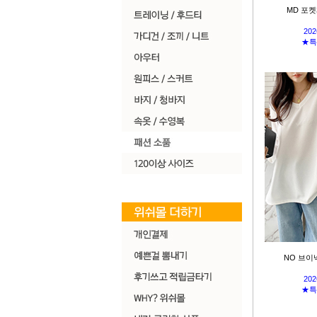
MD 포켓
202
★특
NO 브이
202
★특