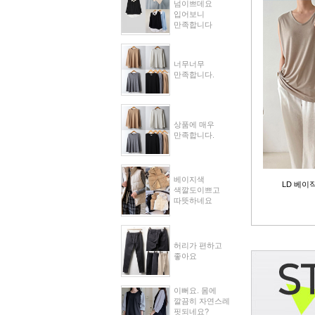
넘이쁘데요
입어보니
만족합니다
너무너무
만족합니다.
상품에 매우
만족합니다.
베이지색
LD 베이
색깔도이쁘고
따뜻하네요
허리가 편하고
좋아요
이뻐요. 몸에
깔끔히 자연스레
핏되네요?