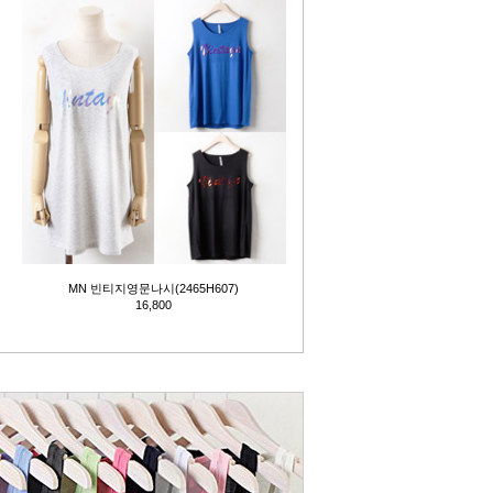
MN 빈티지영문나시(2465H607)
16,800