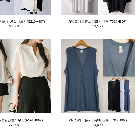
색카라반팔니트티(S219H607)
RM 골지오픈브이쿨가디건(F024H607)
39,800
33,500
무드린넨블라우스(A541H607)
MN 쓰리버튼시스루베스트(U789H607)
27,200
23,000