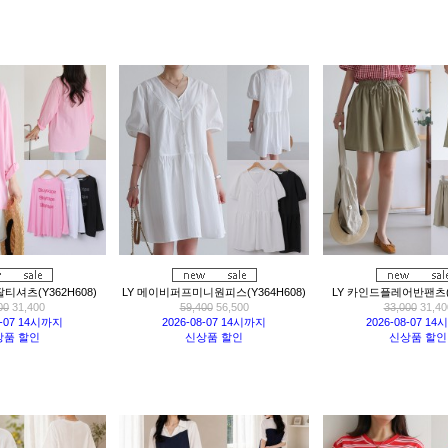
티셔츠(Y362H608)
LY 메이비퍼프미니원피스(Y364H608)
LY 카인드플레어반팬츠(Y
00
31,400
59,400
56,500
33,000
31,40
8-07 14시까지
2026-08-07 14시까지
2026-08-07 1
상품 할인
신상품 할인
신상품 할인