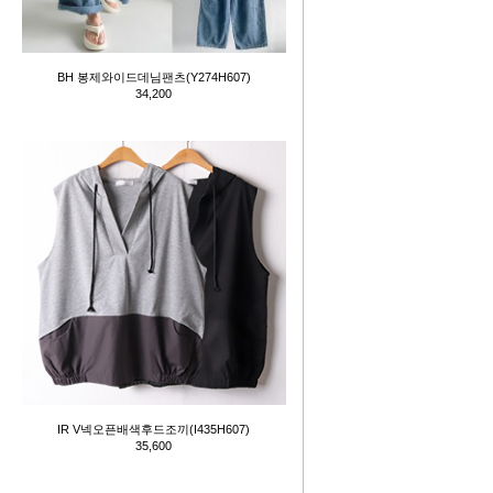
BH 봉제와이드데님팬츠(Y274H607)
34,200
IR V넥오픈배색후드조끼(I435H607)
35,600