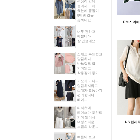
색상이 맘에
들어서 구매
했는데 품질이
8만원 값을
못하네요....
RM 사라배
너무 편하고
예쁩니다
잘 입을게요
소재도 부드럽고
깔끔하니
바느질도 잘
되어있고
착용감이 좋아...
기모가 아니라
답답하지않고
소매가 활동하기
편리합니다.
베이...
티셔츠에
레이스가 포인트
되어 있어서
여성스러운
NB 헨리
느낌의 라운...
얘들이 보고