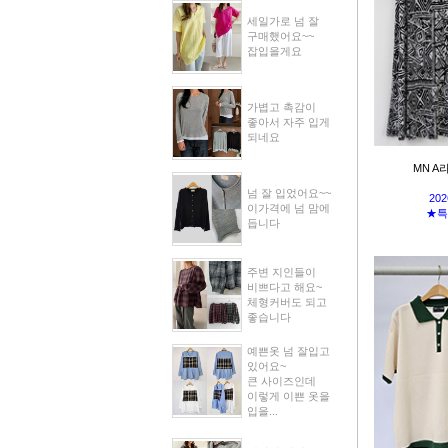
세일가로 넘 잘
구매했어요~~
잡입을게요
가볍고 촉감이
좋아서 자주 입게
되네요
MN A
넘 잘 입었어요~~
202
이가격에 넘 맘에
★특
듭니다
주변 지인들이
비쁘다고 해요~
체형커버도 되고
좋습니다
예쁜옷 넘 잘입고
있어요~
큰 사이즈인데
이렇게 이쁜 옷을
입을...