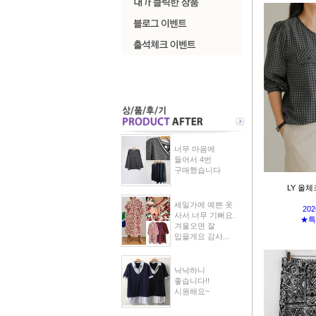
너무 마음에
들어서 4번
구매했습니다
LY 올체
세일가에 예쁜 옷
202
사서 너무 기뻐요.
★특
겨울오면 잘
입을게요 감사...
낙낙하니
좋습니다!!
시원해요~