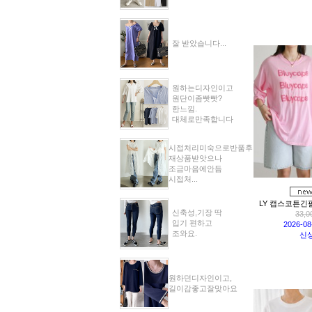
잘 받았습니다...
원하는디자인이고
원단이좀빳빳?
한느낌.
대체로만족합니다
시접처리미숙으로반품후
재상품받앗으나
조금마음에안듬
시접처...
LY 캡스코튼긴팔
신축성,기장 딱
33,0
입기 편하고
2026-0
조와요.
신
원하던디자인이고,
길이감좋고잘맞아요