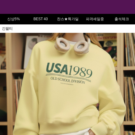
신상5%
BEST 40
찬스★특가딜
파격세일중
출석체크
긴팔티