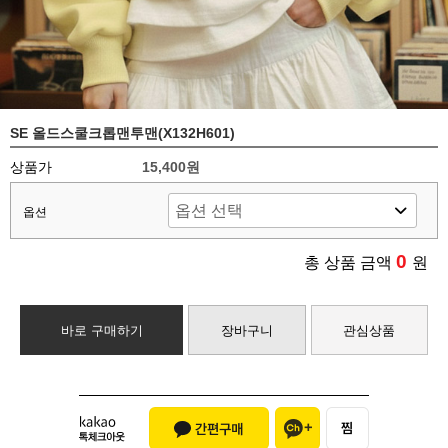
SE 올드스쿨크롭맨투맨(X132H601)
상품가
15,400원
옵션
0
총 상품 금액
원
바로 구매하기
장바구니
관심상품