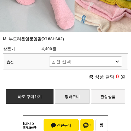
MI 부드러운영문양말(X188H602)
상품가
4,400원
옵션
0
총 상품 금액
원
바로 구매하기
장바구니
관심상품