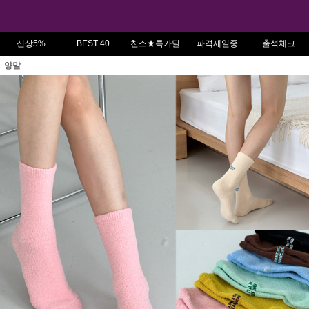
신상5%
BEST 40
찬스★특가딜
파격세일중
출석체크
양말