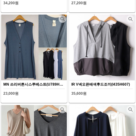
34,200원
27,200원
MN 쓰리버튼시스루베스트(U789H607)
IR V넥오픈배색후드조끼(I435H607)
23,000원
35,600원