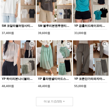
SM 코알라블러망사티셔츠(Y332H607)
SM 블루리본맨투맨티셔츠(Y333H607)
YP 겹홀터드레이프티셔츠(Y334H607)
37,400원
39,600원
33,000원
YP 하이리본나시블라우스(Y335H607)
YP 훌라텐셀티어드스커트(Y336H607)
YP 코튼단가라파자마팬츠(Y337H607)
48,400원
48,400원
55,000원
더보기
(
1
/
10
)
+