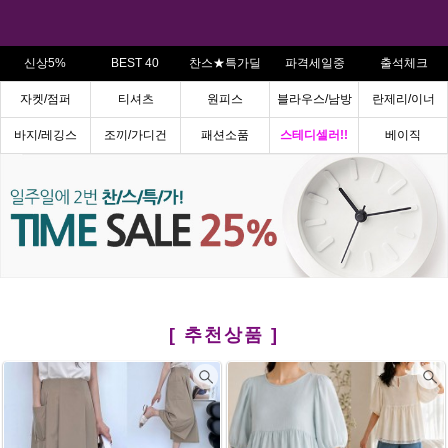
신상5%
BEST 40
찬스★특가딜
파격세일중
출석체크
자켓/점퍼
티셔츠
원피스
블라우스/남방
란제리/이너
바지/레깅스
조끼/가디건
패션소품
스테디셀러!!
베이직
[ 추천상품 ]