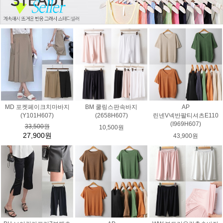
MD 포켓페이크치마바지
BM 쿨링스판속바지
AP
(Y101H607)
(2658H607)
린넨V넥반팔티셔츠E110
(I969H607)
33,500원
10,500원
27,900원
43,900원