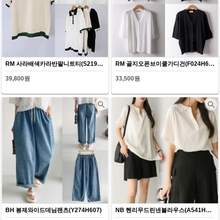
RM 사라배색카라반팔니트티(S219H607)
RM 골지오픈브이쿨가디건(F024H607)
39,800원
33,500원
BH 봉제와이드데님팬츠(Y274H607)
NB 헨리무드린넨블라우스(A541H607)