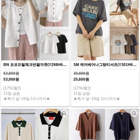
BN 코코프릴체크반팔자켓(Y298H607)
SM 케어베어나그랑티셔츠(Y301H607)
63,800원
30,800원
53,000원
25,600원
(17%)할인
(17%)할인
11일 남음
11일 남음
★특가 딜~19일 12시까지★
★특가 딜~19일 12시까지★