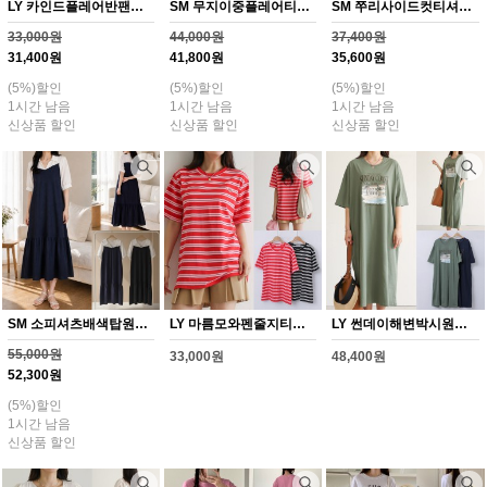
LY 카인드플레어반팬츠(Y365H608)
SM 무지이중플레어티셔츠(Y366H608)
SM 쭈리사이드컷티셔츠(Y367H608)
33,000원
44,000원
37,400원
31,400원
41,800원
35,600원
(5%)할인
(5%)할인
(5%)할인
1시간 남음
1시간 남음
1시간 남음
신상품 할인
신상품 할인
신상품 할인
SM 소피셔츠배색탑원피스(Y368H608)
LY 마름모와펜줄지티셔츠(Y352H608)
LY 썬데이해변박시원피스(Y353H608)
55,000원
33,000원
48,400원
52,300원
(5%)할인
1시간 남음
신상품 할인