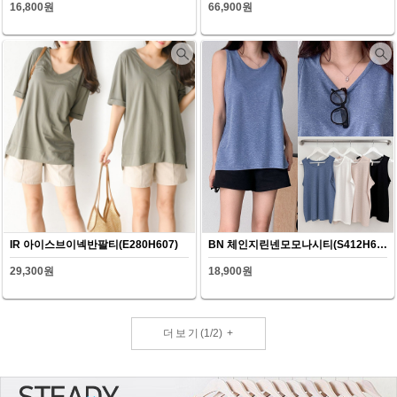
16,800원
66,900원
IR 아이스브이넥반팔티(E280H607)
BN 체인지린넨모모나시티(S412H607)
29,300원
18,900원
더보기
(
1
/
2
)
+