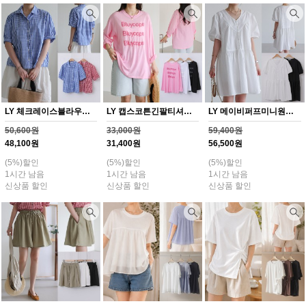
LY 체크레이스블라우스(Y363H608)
LY 캡스코튼긴팔티셔츠(Y362H608)
LY 메이비퍼프미니원피스(Y364H608)
50,600원
33,000원
59,400원
48,100원
31,400원
56,500원
(5%)할인
(5%)할인
(5%)할인
1시간 남음
1시간 남음
1시간 남음
신상품 할인
신상품 할인
신상품 할인