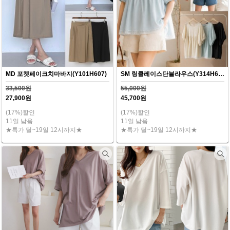
MD 포켓페이크치마바지(Y101H607)
SM 링클레이스단블라우스(Y314H607)
33,500원
55,000원
27,900원
45,700원
(17%)할인
(17%)할인
11일 남음
11일 남음
★특가 딜~19일 12시까지★
★특가 딜~19일 12시까지★