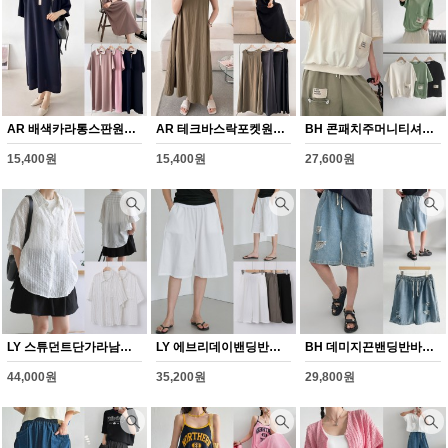
AR 배색카라통스판원피스(Y360H608)
AR 테크바스락포켓원피스(Y361H608)
BH 콘패치주머니티셔츠(Y351H608)
15,400원
15,400원
27,600원
LY 스튜던트단가라남방(Y345H608)
LY 에브리데이밴딩반바지(Y346H608)
BH 데미지끈밴딩반바지(Y347H608)
44,000원
35,200원
29,800원