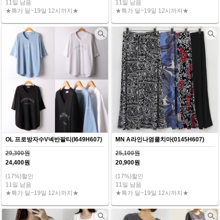
11일 남음
11일 남음
★특가 딜~19일 12시까지★
★특가 딜~19일 12시까지★
OL 프로방자수V넥반팔티(I649H607)
MN A라인나염쿨치마(0145H607)
29,300원
25,100원
24,400원
20,900원
(17%)할인
(17%)할인
11일 남음
11일 남음
★특가 딜~19일 12시까지★
★특가 딜~19일 12시까지★