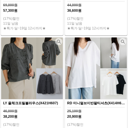
69,000원
44,000원
57,300원
36,600원
(17%)할인
(17%)할인
11일 남음
11일 남음
★특가 딜~19일 12시까지★
★특가 딜~19일 12시까지★
LY 올체크프릴블라우스(X421H607)
RD 미니멀브이반팔티셔츠(X414H607)
46,000원
25,100원
38,200원
20,900원
(17%)할인
(17%)할인