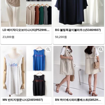
LD 베이직디오브이나시티(P529H607)
BG 블링목걸이블라우스(5346H607)
23,000원
50,200원
MN 빈티지영문나시(2465H607)
BN 하이넥사파리롱베스트(G852H607)