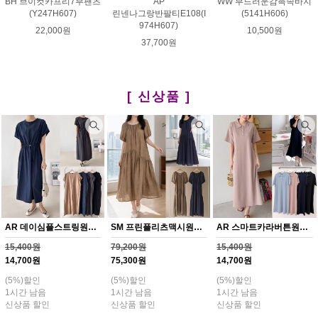
BH 브이컷카프리7부팬츠
AP
WW 부드러운감촉속바지
(Y247H607)
린넨나그랑반팔티E108(I
(5141H606)
974H607)
22,000원
10,500원
37,700원
[ 신상품 ]
AR 데이심플스트링원피스(Y371H608)
SM 프린플리츠맥시원피스(Y369H608)
AR 스마트카라버튼원피스(Y370H608)
15,400원
79,200원
15,400원
14,700원
75,300원
14,700원
(5%)할인
(5%)할인
(5%)할인
1시간 남음
1시간 남음
1시간 남음
신상품 할인
신상품 할인
신상품 할인