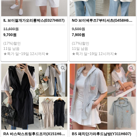
IL 브이절개가오리롱박스(E027H607)
NO 브이넥루즈7부티셔츠(G458H607)
11,600원
9,500원
9,700원
7,900원
(17%)할인
(17%)할인
11일 남음
11일 남음
★특가 딜~19일 12시까지★
★특가 딜~19일 12시까지★
RA 바스락스트링후드조끼(X151H607)
BS 패치단가라후드남방(Y311H607)