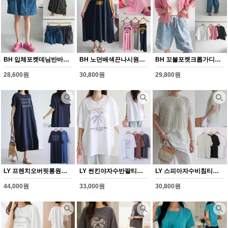
BH 입체포켓데님반바지(Y348H608)
BH 노던배색끈나시원피스(Y349H608)
BH 꼬불포켓크롭가디건(Y350H608)
28,600원
30,800원
29,800원
LY 프렌치오버핏롱원피스(Y344H608)
LY 썬킨야자수반팔티셔츠(Y342H608)
LY 스피아자수비침티셔츠(Y343H608)
44,000원
33,000원
30,800원