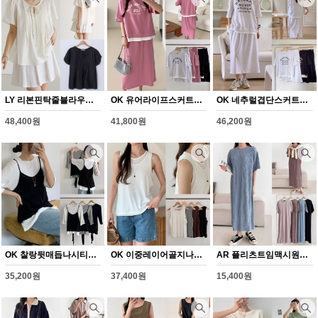
LY 리본핀탁줄블라우스(Y354H608)
OK 유어라이프스커트세트(Y355H608)
OK 네추럴겹단스커트세트(Y356H608)
48,400원
41,800원
46,200원
OK 찰랑뒷매듭나시티셔츠(Y357H608)
OK 이중레이어골지나시(Y358H608)
AR 플리츠트임맥시원피스(Y359H608)
35,200원
37,400원
15,400원