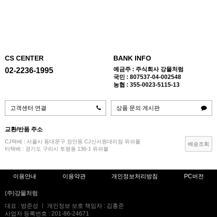
CS CENTER
BANK INFO
예금주 : 주식회사 강물처럼
02-2236-1995
국민 : 807537-04-002548
농협 : 355-0023-5115-13
고객센터 연결
상품 문의 게시판
교환/반품 주소
CJ택배 : 서울시 동대문구 장안동 CJ신서원대리점 위쉬몰
배송조회
타택배 : 경기도 구리시 토평동 136-1 위쉬몰
이용안내
이용약관
개인정보처리방침
PC버전
(주)강물처럼
대표 : 방준성 ㅣ 개인정보 보호 책임자 : 김홍준
사업자 등록번호 : 201-86-24671