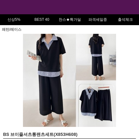
신상5%
BEST 40
찬스★특가딜
파격세일중
출석체크
패턴/레이스
BS 브이줄셔츠통팬츠세트(X853H608)