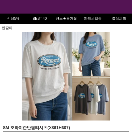
신상5%
BEST 40
찬스★특가딜
파격세일중
출석체크
반팔티
SM 호라이즌반팔티셔츠(X861H607)