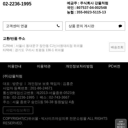
예금주 : 주식회사 강물처럼
02-2236-1995
국민 : 807537-04-002548
농협 : 355-0023-5115-13
고객센터 연결
상품 문의 게시판
교환/반품 주소
CJ택배 : 서울시 동대문구 장안동 CJ신서원대리점 위쉬몰
배송조회
타택배 : 경기도 구리시 토평동 136-1 위쉬몰
이용안내
이용약관
개인정보처리방침
PC버전
(주)강물처럼
대표 : 방준성 ㅣ 개인정보 보호 책임자 : 김홍준
사업자 등록번호 : 201-86-24671
통신판매업신고번호 : 제2013-서울종로-0523호
전화 : 02-2236-1995 ㅣ 팩스 : 02-743-3667
주소 : 서울 종로구 숭인1동 56-38 동원빌딩 4층
사업자정보확인
COPYRIGHT(C)위쉬몰 - 빅사이즈여성의류 전문쇼핑몰 ALL RIGHTS
RESERVED.