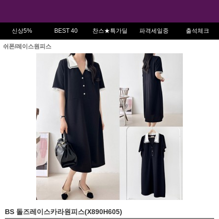
신상5%
BEST 40
찬스★특가딜
파격세일중
출석체크
쉬폰/레이스원피스
BS 돌즈레이스카라원피스(X890H605)