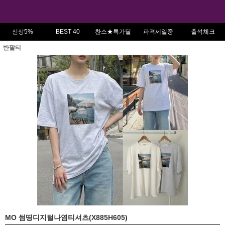
신상5%
BEST 40
찬스★특가딜
파격세일중
출석체크
반팔티
MO 썸띵디지털나염티셔츠(X885H605)