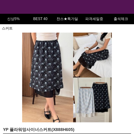
신상5%
BEST 40
찬스★특가딜
파격세일중
출석체크
스커트
YP 플라워망사이너스커트(X888H605)