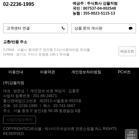
예금주 : 주식회사 강물처럼
02-2236-1995
국민 : 807537-04-002548
농협 : 355-0023-5115-13
고객센터 연결
상품 문의 게시판
교환/반품 주소
CJ택배 : 서울시 동대문구 장안동 CJ신서원대리점 위쉬몰
배송조회
타택배 : 경기도 구리시 토평동 136-1 위쉬몰
이용안내
이용약관
개인정보처리방침
PC버전
(주)강물처럼
대표 : 방준성 ㅣ 개인정보 보호 책임자 : 김홍준
사업자 등록번호 : 201-86-24671
통신판매업신고번호 : 제2013-서울종로-0523호
전화 : 02-2236-1995 ㅣ 팩스 : 02-743-3667
주소 : 서울 종로구 숭인1동 56-38 동원빌딩 4층
사업자정보확인
COPYRIGHT(C)위쉬몰 - 빅사이즈여성의류 전문쇼핑몰 ALL RIGHTS
RESERVED.