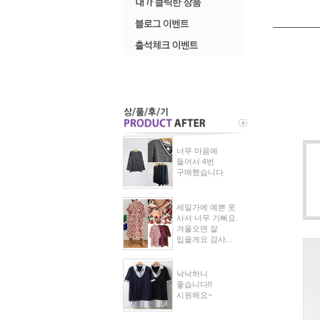
너무 마음에
들어서 4번
구매했습니다
세일가에 예쁜 옷
사서 너무 기뻐요.
겨울오면 잘
입을게요 감사...
낙낙하니
좋습니다!!
시원해요~