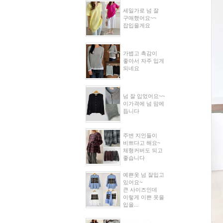
세일가로 넘 잘
구매했어요~~
잡입을게요
가볍고 촉감이
좋아서 자주 입게
되네요
넘 잘 입었어요~~
이가격에 넘 맘에
듭니다
주변 지인들이
비쁘다고 해요~
체형커버도 되고
좋습니다
예쁜옷 넘 잘입고
있어요~
큰 사이즈인데
이렇게 이쁜 옷을
입을...