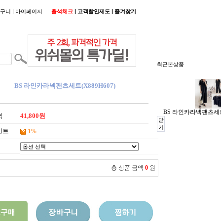
|
|
|
구니
마이페이지
출석체크
고객할인제도
즐겨찾기
최근본상품
BS 라인카라넥팬츠세트(X889H607)
BS 라인카라넥팬츠세트(
격
41,800원
닫
기
인트
1%
총 상품 금액
0
원