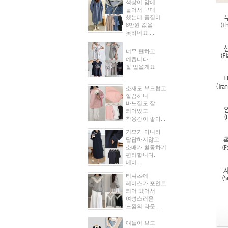
색상이 맘에
들어서 구매
했는데 품질이
8만원 값을
못하네요....
너무 편하고
예쁩니다
잘 입을게요
소재도 부드럽고
깔끔하니
바느질도 잘
되어있고
착용감이 좋아...
기모가 아니라
답답하지않고
소매가 활동하기
편리합니다.
베이...
티셔츠에
레이스가 포인트
되어 있어서
여성스러운
느낌의 라운...
얘들이 보고