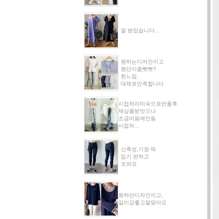
잘 받았습니다...
원하는디자인이고
원단이좀빳빳?
한느낌.
대체로만족합니다
시접처리미숙으로반품후
재상품받앗으나
조금마음에안듬
시접처...
신축성,기장 딱
입기 편하고
조와요.
원하던디자인이고,
길이감좋고잘맞아요