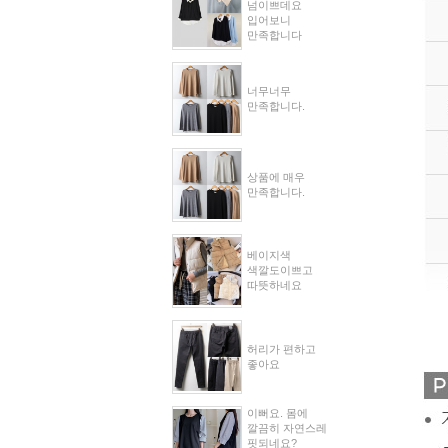
넘이쁘데요
입어보니
만족합니다
너무너무
만족합니다.
상품에 매우
만족합니다.
베이지색
색깔도이쁘고
따뜻하네요
허리가 편하고
좋아요
이뻐요. 몸에
깔끔히 자연스레
핏되네요?