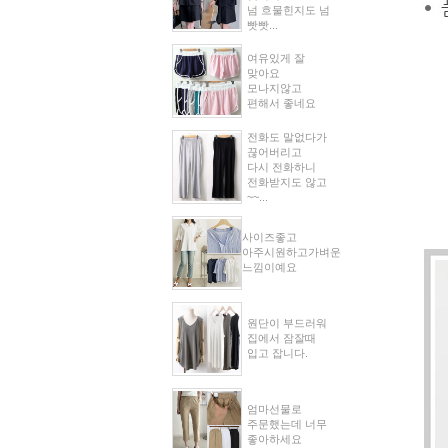
넘 흐물힌지도 넘
빳빳...
여유있게 잘
맞아요
모나지않고
편해서 좋네요
전화도 말없다가
끊어버리고
다시 전화하니
전화받지도 않고
~~...
사이즈좋고
아주시원하고가벼운
느낌이예요
원단이 부드러워
집에서 잠잘때
입고 잡니다.
엄마선물로
주문했는데 너무
좋아하세요