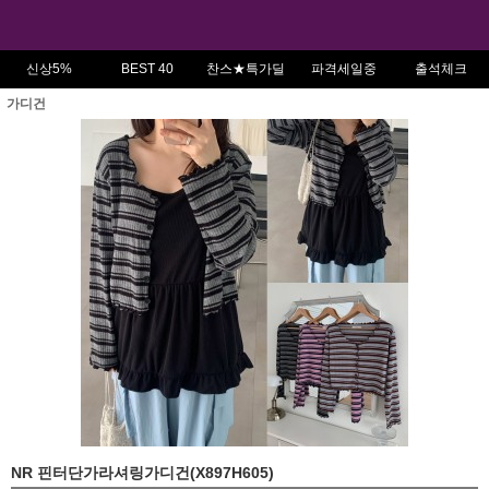
신상5%
BEST 40
찬스★특가딜
파격세일중
출석체크
가디건
NR 핀터단가라셔링가디건(X897H605)