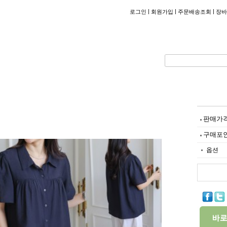
|
|
|
로그인
회원가입
주문배송조회
장바
판매가
구매포
옵션