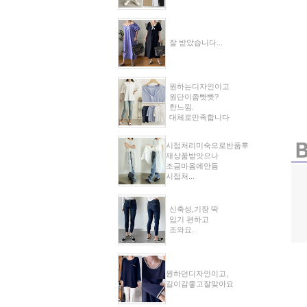
잘 받았습니다...
원하는디자인이고
원단이좀빳빳?
한느낌.
대체로만족합니다
시접처리미숙으로반품후
재상품받앗으나
조금마음에안듬
시접처...
신축성,기장 딱
입기 편하고
조와요.
원하던디자인이고,
길이감좋고잘맞아요