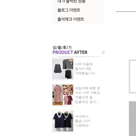
너무 마음에
들어서 4번
구매했습니다
세일가에 예쁜 옷
사서 너무 기뻐요.
겨울오면 잘
입을게요 감사...
낙낙하니
좋습니다!!
시원해요~