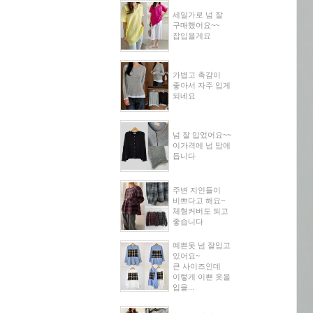
세일가로 넘 잘
구매했어요~~
잡입을게요
가볍고 촉감이
좋아서 자주 입게
되네요
넘 잘 입었어요~~
이가격에 넘 맘에
듭니다
주변 지인들이
비쁘다고 해요~
체형커버도 되고
좋습니다
예쁜옷 넘 잘입고
있어요~
큰 사이즈인데
이렇게 이쁜 옷을
입을...