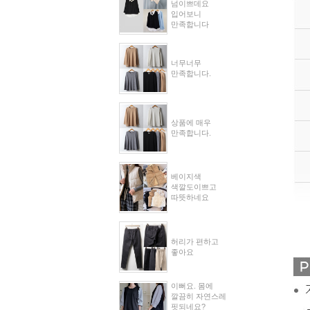
넘이쁘데요
입어보니
만족합니다
너무너무
만족합니다.
상품에 매우
만족합니다.
베이지색
색깔도이쁘고
따뜻하네요
허리가 편하고
좋아요
이뻐요. 몸에
깔끔히 자연스레
핏되네요?