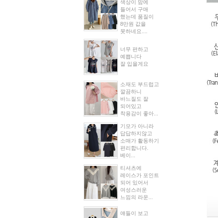
색상이 맘에
들어서 구매
했는데 품질이
8만원 값을
못하네요....
너무 편하고
예쁩니다
잘 입을게요
소재도 부드럽고
깔끔하니
바느질도 잘
되어있고
착용감이 좋아...
기모가 아니라
답답하지않고
소매가 활동하기
편리합니다.
베이...
티셔츠에
레이스가 포인트
되어 있어서
여성스러운
느낌의 라운...
얘들이 보고