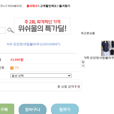
|
|
|
구니
마이페이지
출석체크
고객할인제도
즐겨찾기
최근본상품
WB 모던핏셔링블라우스(X916H607)
WB 모던핏셔링블라우스(
격
43,900원
닫
기
인트
1%
총 상품 금액
0
원