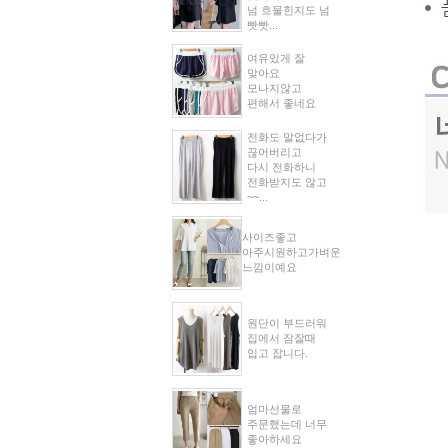
넘 흐물힌지도 넘
빳빳...
여유있게 잘
맞아요
모나지않고
편해서 좋네요
전화도 말없다가
끊어버리고
다시 전화하니
전화받지도 않고
~~...
사이즈좋고
아주시원하고가벼운
느낌이예요
원단이 부드러워
집에서 잠잘때
입고 잡니다.
엄마선물로
주문했는데 너무
좋아하세요