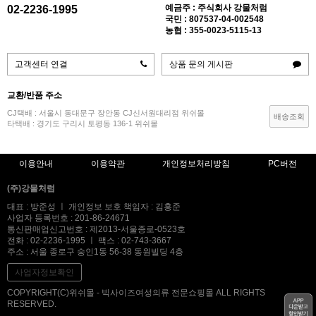
예금주 : 주식회사 강물처럼
02-2236-1995
국민 : 807537-04-002548
농협 : 355-0023-5115-13
고객센터 연결
상품 문의 게시판
교환/반품 주소
CJ택배 : 서울시 동대문구 장안동 CJ신서원대리점 위쉬몰
배송조회
타택배 : 경기도 구리시 토평동 136-1 위쉬몰
이용안내
이용약관
개인정보처리방침
PC버전
(주)강물처럼
대표 : 방준성 ㅣ 개인정보 보호 책임자 : 김홍준
사업자 등록번호 : 201-86-24671
통신판매업신고번호 : 제2013-서울종로-0523호
전화 : 02-2236-1995 ㅣ 팩스 : 02-743-3667
주소 : 서울 종로구 숭인1동 56-38 동원빌딩 4층
사업자정보확인
COPYRIGHT(C)위쉬몰 - 빅사이즈여성의류 전문쇼핑몰 ALL RIGHTS
RESERVED.