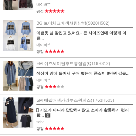
네이버**
★★★★★
평점
BG 브이체크배색셔링남방(S920H502)
예쁜옷 넘 잘입고 있어요~ 큰 사이즈인데 이렇게 이
쁜...
네이버**
★★★★★
평점
EM 쉬즈세미털후드롱집업(Q118H312)
색상이 맘에 들어서 구매 했는데 품질이 8만원 값을...
네이버**
★★★
★★
평점
SM 에펠배색카라루즈원피스(T763H503)
기모가 아니라 답답하지않고 소매가 활동하기 편리
합...
soba
★★★★★
평점