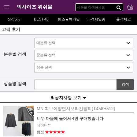
빅사이즈 위쉬몰
신상5%
BEST 40
찬스★특가딜
파격세일중
출석체크
고객 후기
분류별 검색
상품명 검색
검색
공지사항 보기
MN 띠브이양면시보리긴팔티(T458H512)
너무 마음에 들어서 4번 구매했습니다
네이버**
★★★★★
평점