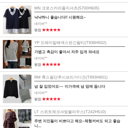
MN 크로스카라줄지셔츠(5700H605)
낙낙하니 좋습니다!! 시원해요~
네이버**
★★★★★
평점
YP 도레미밑배색스판긴팔티(T938H502)
가볍고 촉감이 좋아서 자주 입게 되네요
네이버**
★★★★★
평점
RM 룩스펄단추시보리가디건(T893H601)
넘 잘 입었어요~~ 이가격에 넘 맘에 듭니다
네이버**
★★★★★
평점
LT 스위트체크셔링블라우스(T242H510)
주변 지인들이 비쁘다고 해요~체형커버도 되고 좋습
니...