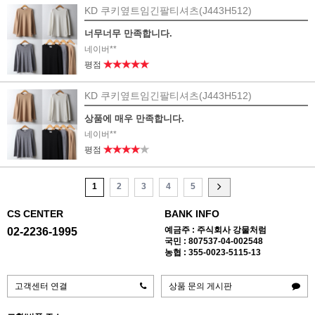
KD 쿠키옆트임긴팔티셔츠(J443H512)
너무너무 만족합니다.
네이버**
★★★★★
평점
KD 쿠키옆트임긴팔티셔츠(J443H512)
상품에 매우 만족합니다.
네이버**
★★★★
★
평점
1
2
3
4
5
CS CENTER
BANK INFO
예금주 : 주식회사 강물처럼
02-2236-1995
국민 : 807537-04-002548
농협 : 355-0023-5115-13
고객센터 연결
상품 문의 게시판