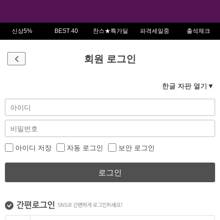
신상5%
BEST 40
찬스★특가딜
파격세일중
출석체크
회원 로그인
한글 자판 열기
아이디 저장
자동 로그인
보안 로그인
로그인