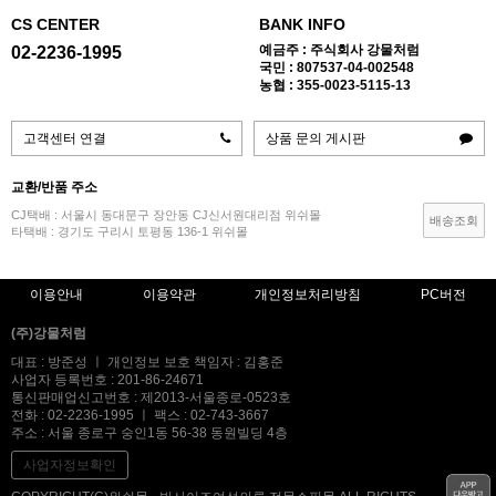
CS CENTER
BANK INFO
예금주 : 주식회사 강물처럼
02-2236-1995
국민 : 807537-04-002548
농협 : 355-0023-5115-13
고객센터 연결
상품 문의 게시판
교환/반품 주소
CJ택배 : 서울시 동대문구 장안동 CJ신서원대리점 위쉬몰
배송조회
타택배 : 경기도 구리시 토평동 136-1 위쉬몰
이용안내
이용약관
개인정보처리방침
PC버전
(주)강물처럼
대표 : 방준성 ㅣ 개인정보 보호 책임자 : 김홍준
사업자 등록번호 : 201-86-24671
통신판매업신고번호 : 제2013-서울종로-0523호
전화 : 02-2236-1995 ㅣ 팩스 : 02-743-3667
주소 : 서울 종로구 숭인1동 56-38 동원빌딩 4층
사업자정보확인