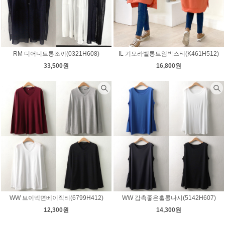
RM 디어니트롱조끼(0321H608)
IL 기모라벨롱트임박스티(K461H512)
33,500원
16,800원
WW 브이넥면베이직티(6799H412)
WW 감촉좋은훌롱나시(5142H607)
12,300원
14,300원