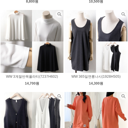
8,800원
10,500원
WW 3계절반목폴라티(7237H602)
WW 365일면롱나시(1928H505)
14,700원
14,300원