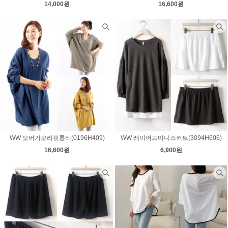
14,000원
16,600원
WW 오버가오리핏롱티(0196H409)
WW 레이어드미니스커트(3094H606)
16,600원
6,900원