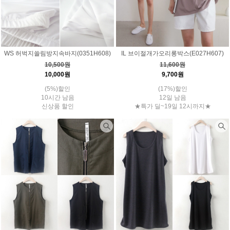
WS 허벅지쓸림방지속바지(0351H608)
IL 브이절개가오리롱박스(E027H607)
10,500원
11,600원
10,000원
9,700원
(5%)할인
(17%)할인
10시간 남음
12일 남음
신상품 할인
★특가 딜~19일 12시까지★