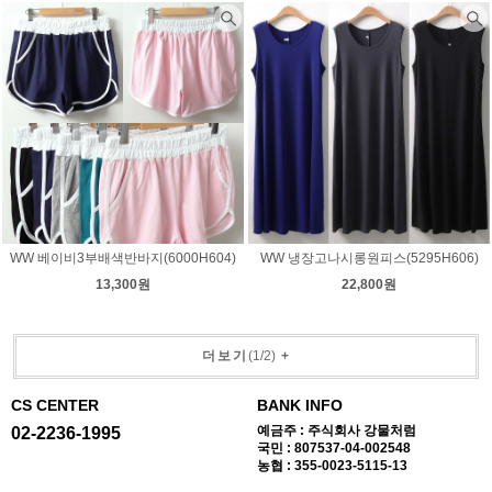
WW 베이비3부배색반바지(6000H604)
WW 냉장고나시롱원피스(5295H606)
13,300원
22,800원
더보기
(
1
/
2
)
+
CS CENTER
BANK INFO
예금주 : 주식회사 강물처럼
02-2236-1995
국민 : 807537-04-002548
농협 : 355-0023-5115-13