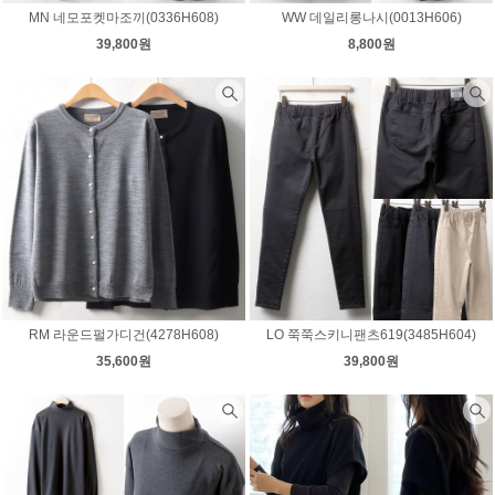
MN 네모포켓마조끼(0336H608)
WW 데일리롱나시(0013H606)
39,800원
8,800원
RM 라운드펄가디건(4278H608)
LO 쭉쭉스키니팬츠619(3485H604)
35,600원
39,800원