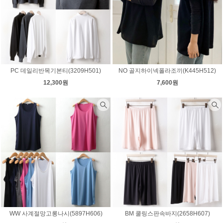
PC 데일리반목기본티(3209H501)
NO 골지하이넥폴라조끼(K445H512)
12,300원
7,600원
WW 사계절망고롱나시(5897H606)
BM 쿨링스판속바지(2658H607)