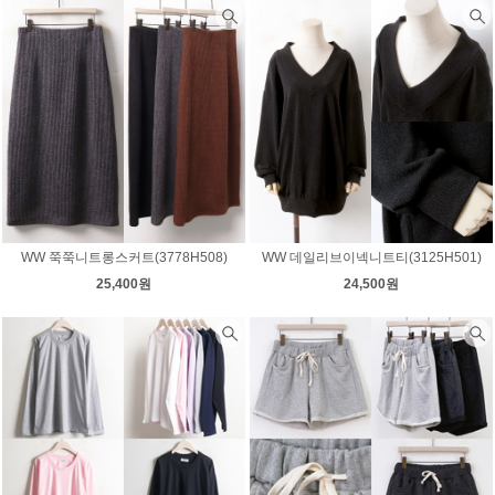
WW 쭉쭉니트롱스커트(3778H508)
WW 데일리브이넥니트티(3125H501)
25,400원
24,500원