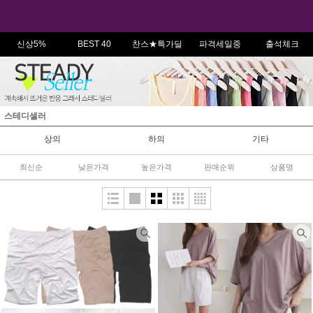
신상5%
BEST 40
찬스★특가딜
파격세일중
출석체크
스테디셀러
상의
하의
기타
최신순
낮은가격
높은가격
판매순위
상품명