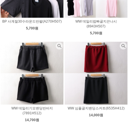
BP 사계절30수라운드반팔(A270H507)
WW 데일리랍빠골지끈나시
(8943H507)
5,700원
5,700원
WW 데일리기모밴딩반바지
WW 심플골지밴딩스커트(6535H412)
(7891H512)
14,000원
14,700원