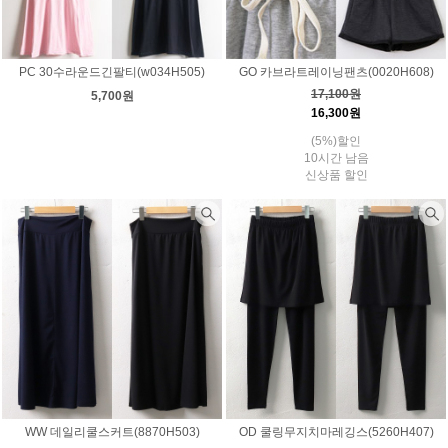
PC 30수라운드긴팔티(w034H505)
GO 카브라트레이닝팬츠(0020H608)
17,100원
5,700원
16,300원
(5%)할인
10시간 남음
신상품 할인
WW 데일리쿨스커트(8870H503)
OD 쿨링무지치마레깅스(5260H407)