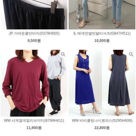
JP 가벼운쿨반바지(0379H605)
IL 배색언발반팔티셔츠(G847H511)
9,500원
10,000원
WW 사계절데일리브이티(6799H411)
WW 비비쿨링나시원피스(5295H606)
11,900원
22,800원