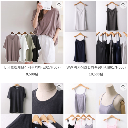
IL 세로절개브이넥무지티(E027H507)
WW 빅사이즈컬러끈롱나시(I617H606)
9,500원
10,500원